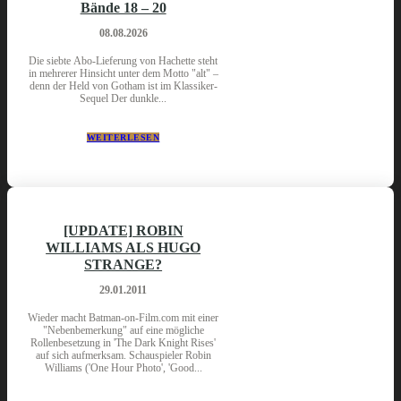
Bände 18 – 20
08.08.2026
Die siebte Abo-Lieferung von Hachette steht
in mehrerer Hinsicht unter dem Motto "alt" –
denn der Held von Gotham ist im Klassiker-
Sequel Der dunkle...
WEITERLESEN
[UPDATE] ROBIN
WILLIAMS ALS HUGO
STRANGE?
29.01.2011
Wieder macht Batman-on-Film.com mit einer
"Nebenbemerkung" auf eine mögliche
Rollenbesetzung in 'The Dark Knight Rises'
auf sich aufmerksam. Schauspieler Robin
Williams ('One Hour Photo', 'Good...