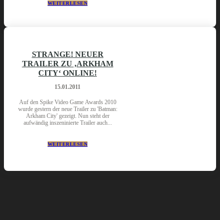
WEITERLESEN
STRANGE! NEUER
TRAILER ZU ‚ARKHAM
CITY‘ ONLINE!
15.01.2011
Auf den Spike Video Game Awards 2010
wurde gestern der neue Trailer zu 'Batman:
Arkham City' gezeigt. Nun steht der
aufwändig inszeninierte Trailer auch...
WEITERLESEN