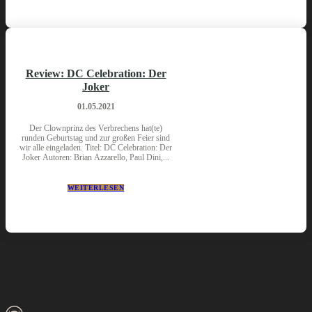
Review: DC Celebration: Der
Joker
01.05.2021
Der Clownprinz des Verbrechens hat(te)
runden Geburtstag und zur großen Feier sind
wir alle eingeladen. Titel: DC Celebration: Der
Joker Autoren: Brian Azzarello, Paul Dini,...
WEITERLESEN