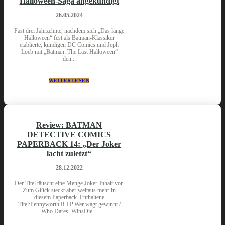
Halloween-Saga angekündigt
26.05.2024
Fast drei Jahrzehnte, nachdem sich „Das lange
Halloween“ fest als Batman-Klassiker
etablierte, kündigen DC Comics und Jeph
Loeb mit „Batman: The Last Halloween“
den...
WEITERLESEN
Review: BATMAN
DETECTIVE COMICS
PAPERBACK 14: „Der Joker
lacht zuletzt“
28.12.2022
Der Titel täuscht eine Menge Joker-Inhalt vor.
Zum Glück steckt aber weitaus mehr in
diesem Paperback. Enthaltene
Titel:Pennyworth R.I.P.Wer wagt gewinnt /
Who Dares, WinsDie...