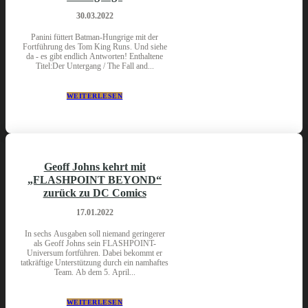
30.03.2022
Panini füttert Batman-Hungrige mit der
Fortführung des Tom King Runs. Und siehe
da - es gibt endlich Antworten! Enthaltene
Titel:Der Untergang / The Fall and...
WEITERLESEN
Geoff Johns kehrt mit
„FLASHPOINT BEYOND“
zurück zu DC Comics
17.01.2022
In sechs Ausgaben soll niemand geringerer
als Geoff Johns sein FLASHPOINT-
Universum fortführen. Dabei bekommt er
tatkräftige Unterstützung durch ein namhaftes
Team. Ab dem 5. April...
WEITERLESEN