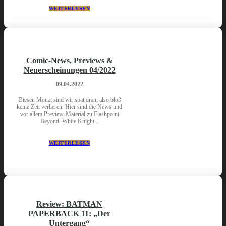
WEITERLESEN
Comic-News, Previews &
Neuerscheinungen 04/2022
09.04.2022
Diesen Monat sind wir spät dran, also bloß
keine Zeit verlieren. Hier sind die News und
vor allem Preview-Material zu Flashpoint
Beyond, White Knight...
WEITERLESEN
Review: BATMAN
PAPERBACK 11: „Der
Untergang“