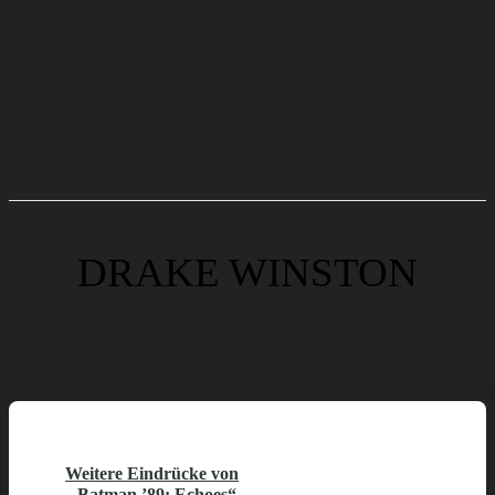
DRAKE WINSTON
Weitere Eindrücke von
„Batman ’89: Echoes“