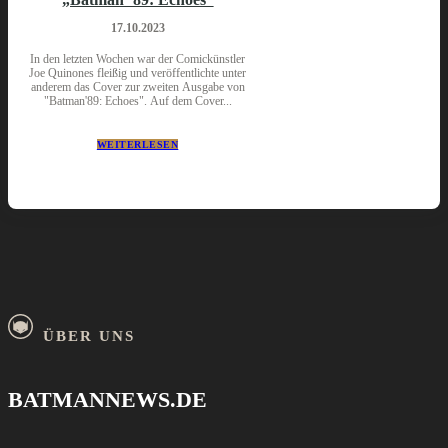
17.10.2023
In den letzten Wochen war der Comickünstler
Joe Quinones fleißig und veröffentlichte unter
anderem das Cover zur zweiten Ausgabe von
"Batman'89: Echoes". Auf dem Cover...
WEITERLESEN
ÜBER UNS
BATMANNEWS.DE