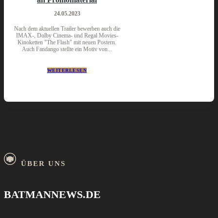
24.05.2023
Nach dem aktuellen Trailer bewerben auch die
IMAX-, Dolby Cinema- und Regal Movies-
Kinoketten "The Flash" mit neuen Postern.
Auch Fandango stellte ein Motiv von...
WEITERLESEN
ÜBER UNS
BATMANNEWS.DE