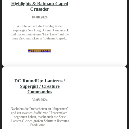
Highlights & Batman: Caped
Crusader
04.08.2024
Wir blicken auf die Highlights der
diesjährigen San Diego Comic Con zurück
und blicken mit einem "First Look" auf die
neue Zeichentrickserie "Batman: Caped...
WEITERLESEN
DC RoundUp: Lanterns /
Supergirl / Creature
Commandos
30.05.2024
Nachdem die Dreharbeiten zu "Superman"
und zur zweiten Staffel von "Peacemaker"
begonnen haben, macht auch die Serie
"Lanterns" einen großen Schritt in Richtung
Produktion....