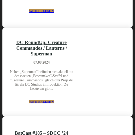
WEITERLESEN
DC RoundUp: Creature
Commandos / Lanterns /
Superman
07.08.2024
Neben „Superman“ befinden sich aktuell mit
der zweiten „Peacemaker“-Staffel und
"Creature Commandos" gleich drei Projekte
für die DC Studios in Produktion. Zu
Letzterem gibt...
WEITERLESEN
BatCast #185 – SDCC ’24