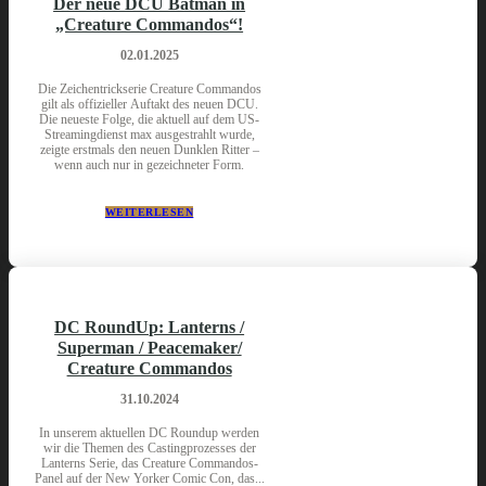
Der neue DCU Batman in
„Creature Commandos“!
02.01.2025
Die Zeichentrickserie Creature Commandos
gilt als offizieller Auftakt des neuen DCU.
Die neueste Folge, die aktuell auf dem US-
Streamingdienst max ausgestrahlt wurde,
zeigte erstmals den neuen Dunklen Ritter –
wenn auch nur in gezeichneter Form.
WEITERLESEN
DC RoundUp: Lanterns /
Superman / Peacemaker/
Creature Commandos
31.10.2024
In unserem aktuellen DC Roundup werden
wir die Themen des Castingprozesses der
Lanterns Serie, das Creature Commandos-
Panel auf der New Yorker Comic Con, das...