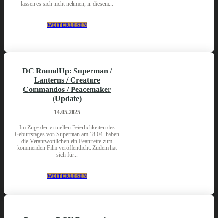
lassen es sich nicht nehmen, in diesem...
WEITERLESEN
DC RoundUp: Superman /
Lanterns / Creature
Commandos / Peacemaker
(Update)
14.05.2025
Im Zuge der virtuellen Feierlichkeiten des
Geburtstages von Superman am 18.04. haben
die Verantwortlichen ein Featurette zum
kommenden Film veröffentlicht. Zudem hat
sich für...
WEITERLESEN