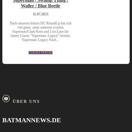
Superman / Swamp Thing /
Waller / Blue Beetle
11.07.2023
Nach unserem letzten DC RoundUp hat sich
viel getan, unter anderem wurden
Superman/Clark Kent und Lois Lane für
James Gunns "Superman: Legacy" besetzt.
Superman: Legacy Nach...
WEITERLESEN
ÜBER UNS
BATMANNEWS.DE