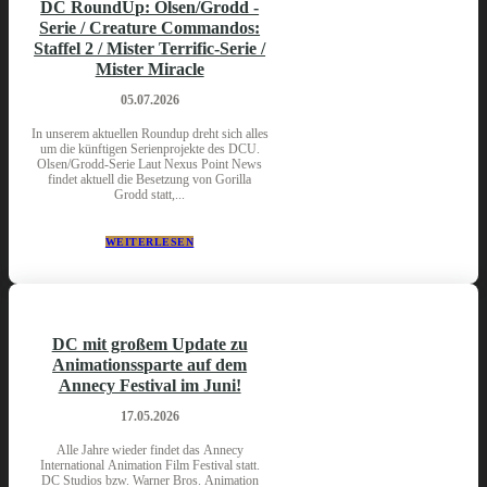
DC RoundUp: Olsen/Grodd -
Serie / Creature Commandos:
Staffel 2 / Mister Terrific-Serie /
Mister Miracle
05.07.2026
In unserem aktuellen Roundup dreht sich alles
um die künftigen Serienprojekte des DCU.
Olsen/Grodd-Serie Laut Nexus Point News
findet aktuell die Besetzung von Gorilla
Grodd statt,...
WEITERLESEN
DC mit großem Update zu
Animationssparte auf dem
Annecy Festival im Juni!
17.05.2026
Alle Jahre wieder findet das Annecy
International Animation Film Festival statt.
DC Studios bzw. Warner Bros. Animation