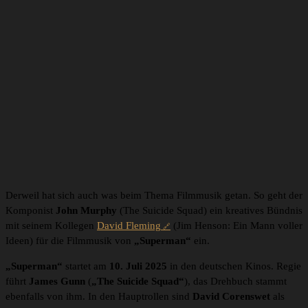
Derweil hat sich auch was beim Thema Filmmusik getan. So geht der
Komponist
John Murphy
(The Suicide Squad) ein kreatives Bündnis
mit seinem Kollegen
David Fleming
(Jim Henson: Ein Mann voller
Ideen) für die Filmmusik von
„Superman“
ein.
„Superman“
startet am
10
. Juli 2025
in den deutschen Kinos. Regie
führt
James Gunn
(
„The Suicide Squad“
), das Drehbuch stammt
ebenfalls von ihm. In den Hauptrollen sind
David Corenswet
als