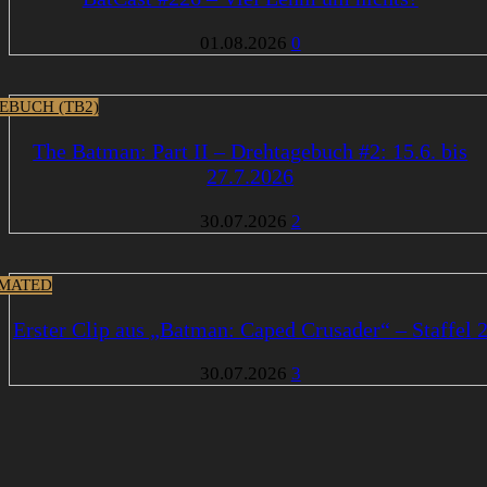
01.08.2026
0
EBUCH (TB2)
The Batman: Part II – Drehtagebuch #2: 15.6. bis
27.7.2026
30.07.2026
2
MATED
Erster Clip aus „Batman: Caped Crusader“ – Staffel 
30.07.2026
3