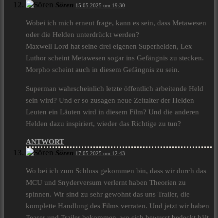
Sören
15.05.2025 um 19:30
Wobei ich mich erneut frage, kann es sein, dass Metawesen
oder die Helden unterdrückt werden?
Maxwell Lord hat seine drei eigenen Superhelden, Lex
Luthor scheint Metawesen sogar ins Gefängnis zu stecken.
Morpho scheint auch in diesem Gefängnis zu sein.
Superman wahrscheinlich letzte öffentlich arbeitende Held
sein wird? Und er so zusagen neue Zeitalter der Helden
Leuten ein Läuten wird in diesem Film? Und die anderen
Helden dazu inspiriert, wieder das Richtige zu tun?
ANTWORT
Sören
17.05.2025 um 12:43
Wo bei ich zum Schluss gekommen bin, dass wir durch das
MCU und Snyderversum verlernt haben Theorien zu
spinnen. Wir sind zu sehr gewohnt das uns Trailer, die
komplette Handlung des Films verraten. Und jetzt wir haben
Teaser und Trailer bekommen, wo sich bewusst bedeckt hält,