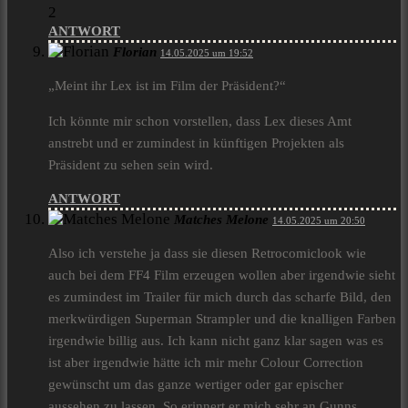
2
ANTWORT
Florian
14.05.2025 um 19:52
„Meint ihr Lex ist im Film der Präsident?“
Ich könnte mir schon vorstellen, dass Lex dieses Amt
anstrebt und er zumindest in künftigen Projekten als
Präsident zu sehen sein wird.
ANTWORT
Matches Melone
14.05.2025 um 20:50
Also ich verstehe ja dass sie diesen Retrocomiclook wie
auch bei dem FF4 Film erzeugen wollen aber irgendwie sieht
es zumindest im Trailer für mich durch das scharfe Bild, den
merkwürdigen Superman Strampler und die knalligen Farben
irgendwie billig aus. Ich kann nicht ganz klar sagen was es
ist aber irgendwie hätte ich mir mehr Colour Correction
gewünscht um das ganze wertiger oder gar epischer
aussehen zu lassen. So erinnert er mich sehr an Gunns