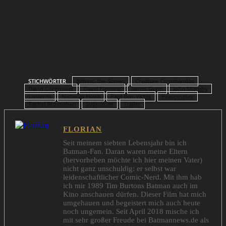
STICHWÖRTER
Behind-the-Scenes
Creature Commandos
David Corenswet
David Fleming
James Gunn
John Murphy
Lanterns
Nicholas Hoult
Paul Ben-Victor
Peacemaker
Rachel Brosnahan
Superman
Trailer
FLORIAN
Seit meinem siebten Lebensjahr bin ich
Batman-Fan. Daran waren meine Eltern
(hervorheben möchte ich hier meinen Vater)
nicht ganz unschuldig: er selbst war
leidenschaftlicher Comic-Nerd. Mit ihm hab
ich mir 1989 Tim Burtons Batman auch im
Kino anschauen dürfen. Dieser Film hat mich
umgehauen und begeistert mich auch heute
noch ungemein. Seit April 2018 mische ich
mit sehr großer Freude bei Batmannews.de als