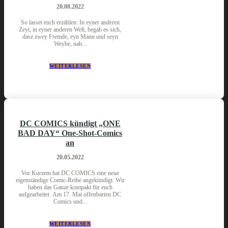
20.08.2022
So lasset euch erzählen: In eyner anderen
Zeyt, in eyner anderen Welt, begab es sich,
dasz zwey Fremde, eyn Mann und seyn
Weybe, nah...
WEITERLESEN
DC COMICS kündigt „ONE
BAD DAY“ One-Shot-Comics
an
20.05.2022
Vor Kurzem hat DC COMICS eine neue
eigenständige Comic-Reihe angekündigt. Wir
haben das Ganze kompakt für euch
aufgearbeitet. Am 17. Mai offenbarten DC
Comics und...
WEITERLESEN