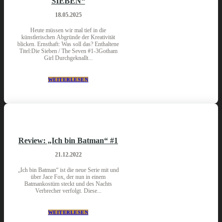
SIEBEN“
18.05.2025
Heute müssen wir mal tief in die
künstlerischen Abgründe der Kreativität
blicken. Ernsthaft: Was soll das? Enthaltene
Titel:Die Sieben / The Seven #1-3Gotham
Girl Durchgeknallt...
WEITERLESEN
Review: „Ich bin Batman“ #1
21.12.2022
„Ich bin Batman“ ist die neue Serie mit und
über Jace Fox, der nun in einem
Batmankostüm steckt und des Nachts
Verbrecher verfolgt. Diese...
WEITERLESEN