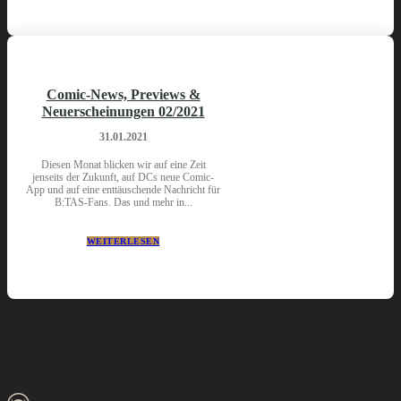
Comic-News, Previews &
Neuerscheinungen 02/2021
31.01.2021
Diesen Monat blicken wir auf eine Zeit
jenseits der Zukunft, auf DCs neue Comic-
App und auf eine enttäuschende Nachricht für
B:TAS-Fans. Das und mehr in...
WEITERLESEN