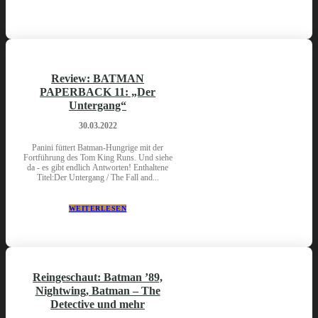
Review: BATMAN
PAPERBACK 11: „Der
Untergang“
30.03.2022
Panini füttert Batman-Hungrige mit der
Fortführung des Tom King Runs. Und siehe
da - es gibt endlich Antworten! Enthaltene
Titel:Der Untergang / The Fall and...
WEITERLESEN
Reingeschaut: Batman ’89,
Nightwing, Batman – The
Detective und mehr