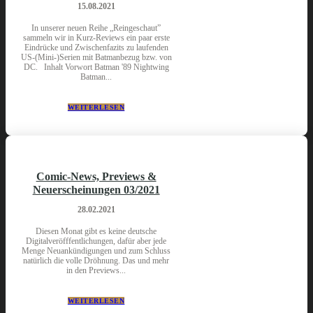
15.08.2021
In unserer neuen Reihe „Reingeschaut”
sammeln wir in Kurz-Reviews ein paar erste
Eindrücke und Zwischenfazits zu laufenden
US-(Mini-)Serien mit Batmanbezug bzw. von
DC. Inhalt Vorwort Batman '89 Nightwing
Batman...
WEITERLESEN
Comic-News, Previews &
Neuerscheinungen 03/2021
28.02.2021
Diesen Monat gibt es keine deutsche
Digitalveröfffentlichungen, dafür aber jede
Menge Neuankündigungen und zum Schluss
natürlich die volle Dröhnung. Das und mehr
in den Previews...
WEITERLESEN