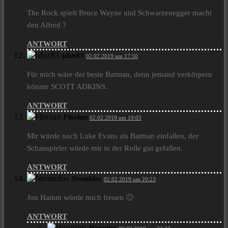
The Rock spielt Bruce Wayne und Schwarzenegger macht
den Alfred ?
ANTWORT
Idur83
02.02.2019 um 17:50
Für mich wäre der beste Batman, denn jemand verkörpern
könnte SCOTT ADKINS.
ANTWORT
Florian
02.02.2019 um 19:03
Mir würde noch Luke Evans als Batman einfallen, der
Schauspieler würde mir in der Rolle gut gefallen.
ANTWORT
Neonidas
02.02.2019 um 20:23
Jon Hamm würde mich freuen 🙂
ANTWORT