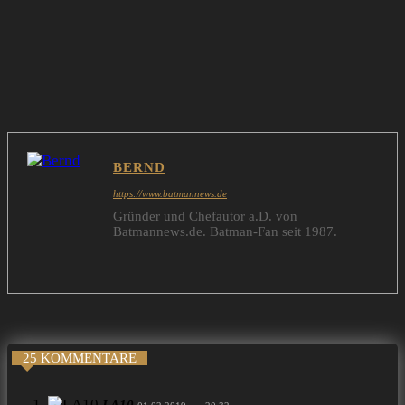
BERND
https://www.batmannews.de
Gründer und Chefautor a.D. von
Batmannews.de. Batman-Fan seit 1987.
25 KOMMENTARE