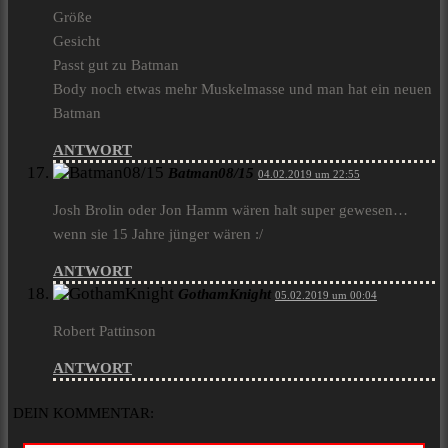
Größe
Gesicht
Passt gut zu Batman
Body noch etwas mehr Muskelmasse und man hat ein neuen
Batman
ANTWORT
Batman08/15
04.02.2019 um 22:55
Josh Brolin oder Jon Hamm wären halt super gewesen…
wenn sie 15 Jahre jünger wären :/
ANTWORT
GothamKnight
05.02.2019 um 00:04
Robert Pattinson
ANTWORT
DEIN KOMMENTAR: