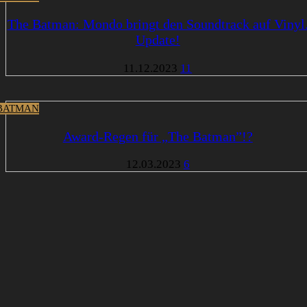
The Batman: Mondo bringt den Soundtrack auf Vinyl
Update!
11.12.2023
11
BATMAN
Award-Regen für „The Batman”!?
12.03.2023
6