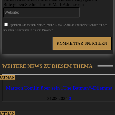
Bitte geben Sie hier Ihre E-Mail-Adresse ein
Website:
Speichern Sie meinen Namen, meine E-Mail-Adresse und meine Website für den
nächsten Kommentar in diesem Browser.
WEITERE NEWS ZU DIESEM THEMA
BATMAN
Mattson Tomlin über sein „The Batman“-Dilemma
31.08.2024
0
BATMAN