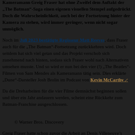
Kameramann Greig Fraser hat ohne Zweifel dem Auftakt der
„The Batman“-Saga einen eigenen visuellen Stempel aufgedrückt.
Doch die Wahrscheinlichkeit, auch bei der Fortsetzung hinter der
Kamera zu stehen, wird immer geringer, wenn nicht sogar
unmöglich.
Noch im
Juli 2023 bestätigte Regisseur Matt Reeves
, dass Fraser
auch für die „The Batman“-Fortsetzung zurückkehren wird. Doch
seitdem hat sich viel getan und das Projekt verschob sich
zunehmend nach hinten, sodass sich Fraser wohl nach Alternativen
umsehen musste. Und so wird er nun bei den vier (!) „The Beatles“-
Filmen von Sam Mendes als Kameramann tätig sein. Dies erklärte
„Dune“-Darsteller Josh Brolin im Podcast von
Kevin McCarthy
.
Da die Dreharbeiten für die vier Filme demnächst beginnen sollen
und über ein Jahr andauern werden, scheint eine Rückkehr zum
Batman-Franchise ausgeschlossen.
© Warner Bros. Discovery
Greig Fraser hatte schon zuvor die Arbeit an Denis Villeneuve’s