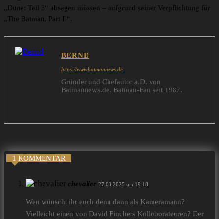
„Dune: Teil 3“ absagen müssen – aufgrund seiner Verpflichtung für
„The Batman, Part II“.
BERND
https://www.batmannews.de
Gründer und Chefautor a.D. von
Batmannews.de. Batman-Fan seit 1987.
1 KOMMENTAR
chevalier
27.08.2025 um 19:18
Wen wünscht ihr euch denn dann als Kameramann?
Vielleicht einen von David Finchers Kolloborateuren? Der