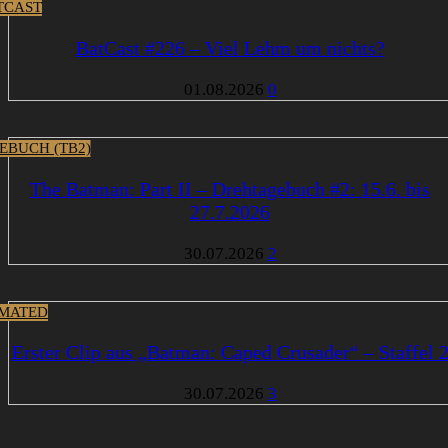
TCAST
BatCast #226 – Viel Lehm um nichts?
01.08.2026
0
EBUCH (TB2)
The Batman: Part II – Drehtagebuch #2: 15.6. bis
27.7.2026
30.07.2026
2
MATED
Erster Clip aus „Batman: Caped Crusader“ – Staffel 
30.07.2026
3