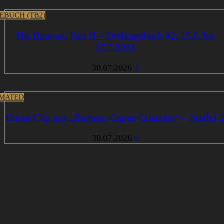
EBUCH (TB2)
The Batman: Part II – Drehtagebuch #2: 15.6. bis
27.7.2026
30.07.2026
3
MATED
Erster Clip aus „Batman: Caped Crusader“ – Staffel 
30.07.2026
6