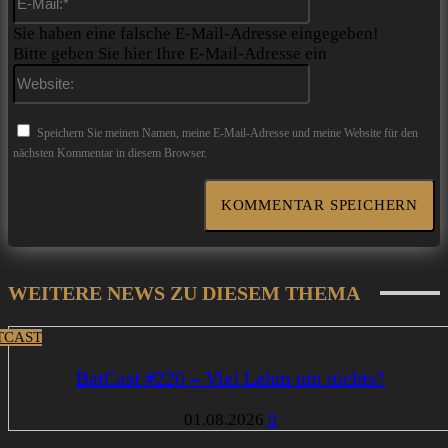
Mail:*
Sie haben eine falsche E-Mail-Adresse eingegeben!
Bitte geben Sie hier Ihre E-Mail-Adresse ein
Website:
Speichern Sie meinen Namen, meine E-Mail-Adresse und meine Website für den
nächsten Kommentar in diesem Browser.
WEITERE NEWS ZU DIESEM THEMA
TCAST
BatCast #226 – Viel Lehm um nichts?
01.08.2026
0