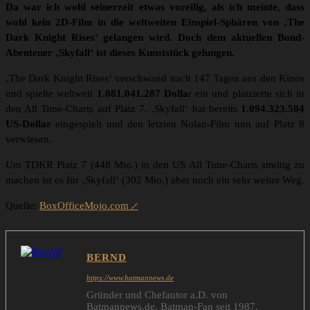
Da war ich wohl seinerzeit etwas voreilig, als ich meinte, dass
wohl kein 2D-Film in die weltweiten Einspiel-Sphären von ‚The
Dark Knight Rises‘ gelangen wird. Doch dem aktuellen Bond-
Abenteuer ‚Skyfall‘ ist dieses Kunststück gelungen.
‚The Dark Knight Rises‘ verschwand nach 147 Tagen aus den Kinos
und spielte weltweit
1.081.041.287 Dolla
r ein und platzierte sich in
den All Time-Charts auf Platz 7. ‚Skyfall‘ hat bereits
1.094.323.504
US-Dollar
eingespielt und den letzten Nolan-Film nun auf Platz 8
verwiesen.
Um TDKR Platz 7 (448 Mio.) in den US All Time-Charts streitig zu
machen ist es für ‚Skyfall‘ (302 Mio.) aber noch ein sehr weiter Weg.
Quelle:
BoxOfficeMojo.com
BERND
https://www.batmannews.de
Gründer und Chefautor a.D. von
Batmannews.de. Batman-Fan seit 1987.