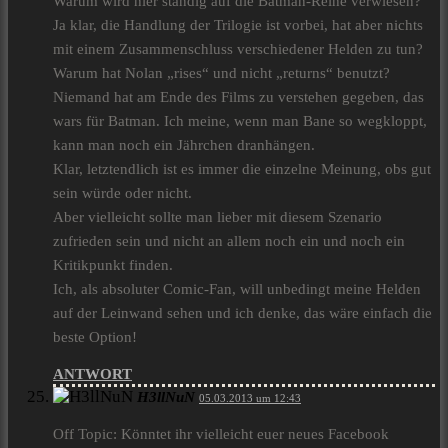
Warum wird hier ständig auf die Batman-Reihe verwiesen?
Ja klar, die Handlung der Trilogie ist vorbei, hat aber nichts
mit einem Zusammenschluss verschiedener Helden zu tun?
Warum hat Nolan „rises“ und nicht „returns“ benutzt?
Niemand hat am Ende des Films zu verstehen gegeben, das
wars für Batman. Ich meine, wenn man Bane so wegkloppt,
kann man noch ein Jährchen dranhängen.
Klar, letztendlich ist es immer die einzelne Meinung, obs gut
sein würde oder nicht.
Aber vielleicht sollte man lieber mit diesem Szenario
zufrieden sein und nicht an allem noch ein und noch ein
Kritikpunkt finden.
Ich, als absoluter Comic-Fan, will unbedingt meine Helden
auf der Leinwand sehen und ich denke, das wäre einfach die
beste Option!
ANTWORT
H3llNuN
05.03.2013 um 12:43
Off Topic: Könntet ihr vielleicht euer neues Facebook