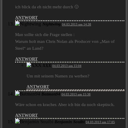
ich blick da eh nicht mehr durch 🙁
ANTWORT
Nightwing
04.03.2013 um 14:38
Man sollte sich die Frage stellen :
Warum holt man Chris Nolan als Producer von „Man of
Steel“ an Land?
ANTWORT
XXX
04.03.2013 um 15:04
Um mit seinem Namen zu werben?
ANTWORT
Batman94
04.03.2013 um 15:38
Wäre schon en kracher. Aber ich bin da noch skeptisch.
ANTWORT
Benjamin Souibi
04.03.2013 um 17:05