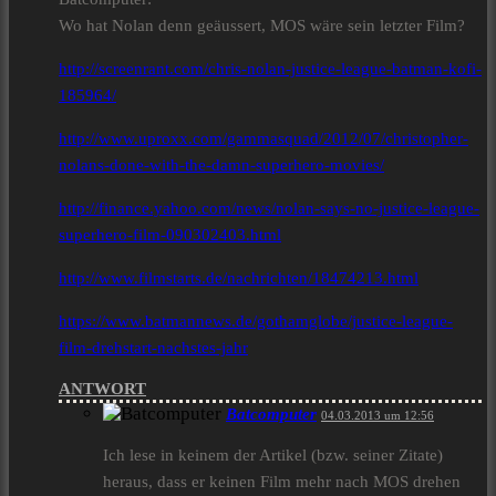
Wo hat Nolan denn geäussert, MOS wäre sein letzter Film?
http://screenrant.com/chris-nolan-justice-league-batman-kofi-
185964/
http://www.uproxx.com/gammasquad/2012/07/christopher-
nolans-done-with-the-damn-superhero-movies/
http://finance.yahoo.com/news/nolan-says-no-justice-league-
superhero-film-090302403.html
http://www.filmstarts.de/nachrichten/18474213.html
https://www.batmannews.de/gothamglobe/justice-league-
film-drehstart-nachstes-jahr
ANTWORT
Batcomputer
04.03.2013 um 12:56
Ich lese in keinem der Artikel (bzw. seiner Zitate)
heraus, dass er keinen Film mehr nach MOS drehen