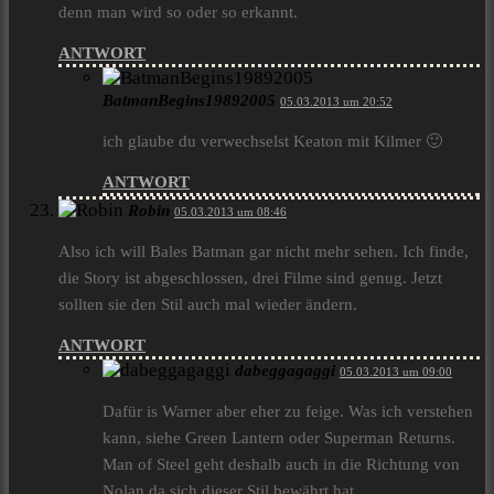
denn man wird so oder so erkannt.
ANTWORT
BatmanBegins19892005
05.03.2013 um 20:52
ich glaube du verwechselst Keaton mit Kilmer 🙂
ANTWORT
Robin
05.03.2013 um 08:46
Also ich will Bales Batman gar nicht mehr sehen. Ich finde,
die Story ist abgeschlossen, drei Filme sind genug. Jetzt
sollten sie den Stil auch mal wieder ändern.
ANTWORT
dabeggagaggi
05.03.2013 um 09:00
Dafür is Warner aber eher zu feige. Was ich verstehen
kann, siehe Green Lantern oder Superman Returns.
Man of Steel geht deshalb auch in die Richtung von
Nolan da sich dieser Stil bewährt hat.