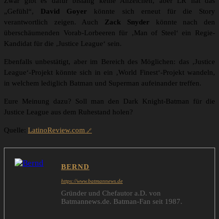
Zwar gibt es dafür bislang keine Anzeichen, aber LR hat das
„Gefühl“,
David Goyer
könnte sich erneut für die Story
verantwortlich zeigen. Auch
Zack Snyder
könnte nach den
überschäumenden Vorab-Lorbeeren für ‚Man of Steel‘ ein Regie-
Kandidat für die ‚Justice League‘ sein.
Ebenfalls unbestätigt, aber im Bereich des Möglichen: das ‚Justice
League‘-Projekt könnte sich in ein ‚World Finest‘-Projekt wandeln,
in welchem lediglich Batman und Superman aufeinander treffen.
Eure Meinung dazu? Soll man den Dark Knight-Batman für die
Justice League aus dem Ruhestand holen?
Quelle:
LatinoReview.com
BERND
https://www.batmannews.de
Gründer und Chefautor a.D. von
Batmannews.de. Batman-Fan seit 1987.