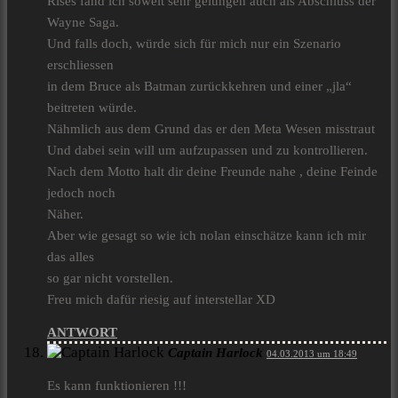
Rises fand ich soweit sehr gelungen auch als Abschluss der
Wayne Saga.
Und falls doch, würde sich für mich nur ein Szenario
erschliessen
in dem Bruce als Batman zurückkehren und einer „jla“
beitreten würde.
Nähmlich aus dem Grund das er den Meta Wesen misstraut
Und dabei sein will um aufzupassen und zu kontrollieren.
Nach dem Motto halt dir deine Freunde nahe , deine Feinde
jedoch noch
Näher.
Aber wie gesagt so wie ich nolan einschätze kann ich mir
das alles
so gar nicht vorstellen.
Freu mich dafür riesig auf interstellar XD
ANTWORT
Captain Harlock
04.03.2013 um 18:49
Es kann funktionieren !!!