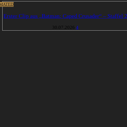
MATED
Erster Clip aus „Batman: Caped Crusader“ – Staffel 
30.07.2026
4