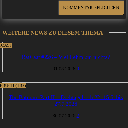
WEITERE NEWS ZU DIESEM THEMA
TCAST
BatCast #226 – Viel Lehm um nichts?
01.08.2026
0
EBUCH (TB2)
The Batman: Part II – Drehtagebuch #2: 15.6. bis
27.7.2026
30.07.2026
2