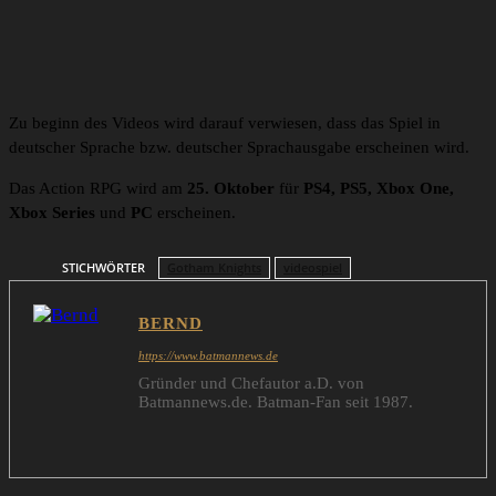
Zu beginn des Videos wird darauf verwiesen, dass das Spiel in
deutscher Sprache bzw. deutscher Sprachausgabe erscheinen wird.
Das Action RPG wird am
25. Oktober
für
PS4, PS5, Xbox One,
Xbox Series
und
PC
erscheinen.
STICHWÖRTER
Gotham Knights
videospiel
BERND
https://www.batmannews.de
Gründer und Chefautor a.D. von
Batmannews.de. Batman-Fan seit 1987.