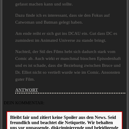
gefasst machen kann und sollte.
Dazu finde ich es interessant, dass sie den Fokus auf
Catwoman und Batman gelegt haben.
Am ende reiht er sich gut ins DCAU ein. Gut dass DC es
zumindest im Animated Universe zu stande bringt.
Nachteil, der Stil des Films hebt sich dadurch stark vom
Comic ab. Auch wirkt er manchmal bisschen Episodenhaft
und es ist schade, dass die Beziehung zwischen Bruce und
Dr. Elliot nicht so vertieft wurde wie im Comic. Ansonsten
guter Film.
ANTWORT
DEIN KOMMENTAR: