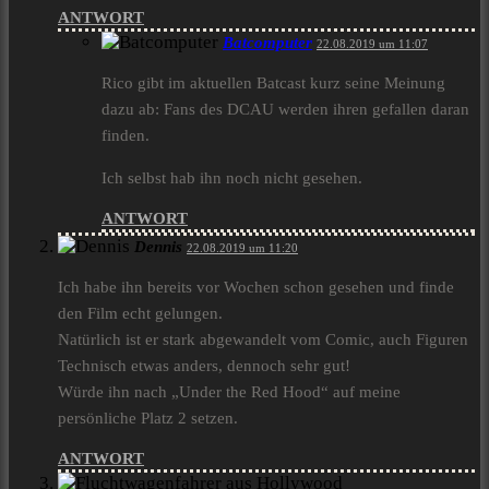
ANTWORT
Batcomputer
22.08.2019 um 11:07
Rico gibt im aktuellen Batcast kurz seine Meinung
dazu ab: Fans des DCAU werden ihren gefallen daran
finden.
Ich selbst hab ihn noch nicht gesehen.
ANTWORT
Dennis
22.08.2019 um 11:20
Ich habe ihn bereits vor Wochen schon gesehen und finde
den Film echt gelungen.
Natürlich ist er stark abgewandelt vom Comic, auch Figuren
Technisch etwas anders, dennoch sehr gut!
Würde ihn nach „Under the Red Hood“ auf meine
persönliche Platz 2 setzen.
ANTWORT