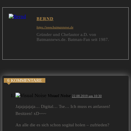
BERND
https://www.batmannews.de
Gründer und Chefautor a.D. von
Batmannews.de. Batman-Fan seit 1987.
6 KOMMENTARE
Visual Noise
22.08.2019 um 10:30
Jajajajajaja… Digital… Tse… Ich muss es anfassen!
Besitzen! xD~~~
An alle die es sich schon sogital holen – zufrieden?