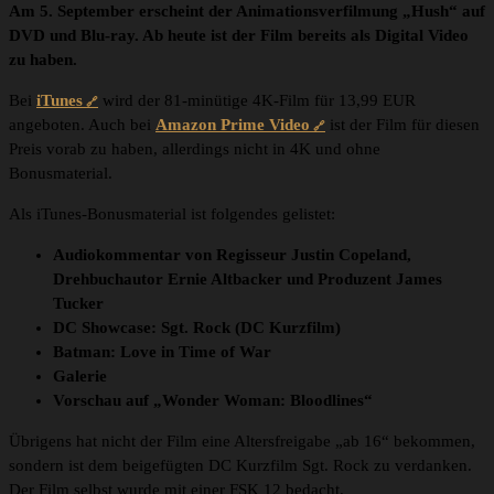
Am 5. September erscheint der Animationsverfilmung „Hush“ auf
DVD und Blu-ray. Ab heute ist der Film bereits als Digital Video
zu haben.
Bei
iTunes
wird der 81-minütige 4K-Film für 13,99 EUR
angeboten. Auch bei
Amazon Prime Video
ist der Film für diesen
Preis vorab zu haben, allerdings nicht in 4K und ohne
Bonusmaterial.
Als iTunes-Bonusmaterial ist folgendes gelistet:
Audiokommentar von Regisseur Justin Copeland,
Drehbuchautor Ernie Altbacker und Produzent James
Tucker
DC Showcase: Sgt. Rock (DC Kurzfilm)
Batman: Love in Time of War
Galerie
Vorschau auf „Wonder Woman: Bloodlines“
Übrigens hat nicht der Film eine Altersfreigabe „ab 16“ bekommen,
sondern ist dem beigefügten DC Kurzfilm Sgt. Rock zu verdanken.
Der Film selbst wurde mit einer FSK 12 bedacht.