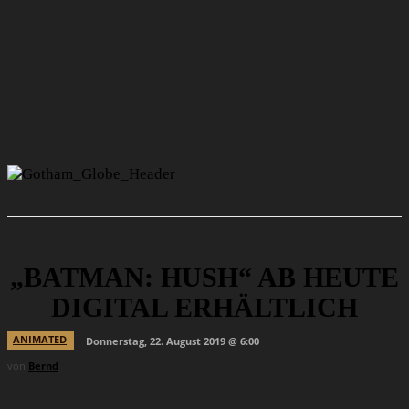
„BATMAN: HUSH“ AB HEUTE
DIGITAL ERHÄLTLICH
ANIMATED
Donnerstag, 22. August 2019 @ 6:00
von
Bernd