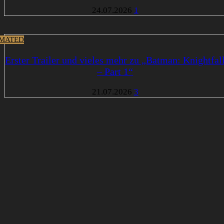
24.07.2026
1
MATED
Erster Trailer und vieles mehr zu „Batman: Knightfal
– Part 1“
21.07.2026
3