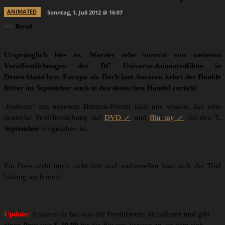
ANIMATED
Sonntag, 1. Juli 2012 @ 16:07
von
Bernd
Ursprünglich hies es, Warner sehe vorerst von weiteren
Veröffentlichungen der DC Universe-Animatedfilme in
Deutschland bzw. Europa ab. Doch laut Amazon kehrt der Dunkle
Ritter im September auch in den deutschen Handel zurück!
‚hudemx‘ aus unserem Batman-Forum lässt uns wissen, das eine
deutsche Veröffentlichung auf
DVD
und
Blu ray
für den
7.
September
vorgesehen ist.
Ein Preis steht noch nicht fest und vorbestellen lässt sich der Titel
bislang auch nicht.
Update:
Amazon.de hat nun die Produktseite aktualisiert und gibt