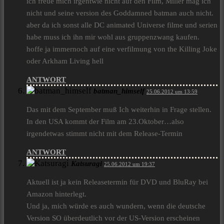
ich freue mich irgentwie nicht auf den Film, Miller mag ich
nicht und seine version des Goddamned batman auch nicht.
aber da ich sonst alle DC animated Universe filme und serien
habe muss ich ihn mir wohl aus gruppenzwang kaufen.
hoffe ja immernoch auf eine verfilmung von the Killing Joke
oder Arkham Living hell
ANTWORT
batman_himself
25.06.2012 um 13:59
Das mit dem September muß Ich weiterhin in Frage stellen.
In den USA kommt der Film am 23.Oktober…also
irgendetwas stimmt nicht mit dem Release-Termin
ANTWORT
Katsuragi
25.06.2012 um 19:37
Aktuell ist ja kein Releasetermin für DVD und BluRay bei
Amazon hinterlegt.
Und ja, mich würde es auch wundern, wenn die deutsche
Version SO überdeutlich vor der US-Version erscheinen