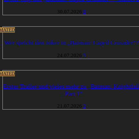
30.07.2026
8
MATED
Wer spricht den Joker in „Batman: Caped Crusader“?
24.07.2026
5
MATED
Erster Trailer und vieles mehr zu „Batman: Knightfal
– Part 1“
21.07.2026
3