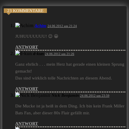
23 KOMMENTARE
Achim
24.06.2012 um 21:24
JUHUUUUUUU! 😉 😀
ANTWORT
d-kun
24.06.2012 um 21:26
Ganz ehrlich . . . mein Herz hat gerade einen kleinen Sprung
gemacht!
Das sind wirklich tolle Nachrichten an diesem Abend.
ANTWORT
Nick Benjamin
24.06.2012 um 23:59
Die Mucke ist ja heiß in dem Ding. Ich bin kein Frank Miller
Bats Fan, aber dieser 80s Flair gefällt mir.
ANTWORT