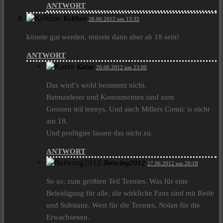
ANTWORT
Kelthor
26.06.2012 um 13:35
könnte gut werden, müsste dann aber ab 18 sein!
ANTWORT
Katze
26.06.2012 um 23:00
Das wird’s wohl bestimmt nicht.
Batmanleser und Konsumenten sind zum
Grossen teil teenys. Und auch Millers Comic is nicht
am 18.
Und profitgier lassen das nicht zu.
ANTWORT
Batwing2012
27.06.2012 um 20:18
So so, zum größten Teil Teenies. Was für eine
Beleidigung für alle, die wirkliche Fans sind mit Reife
und Substanz. West für die Teenies, Nolan für die
Erwachsenen.