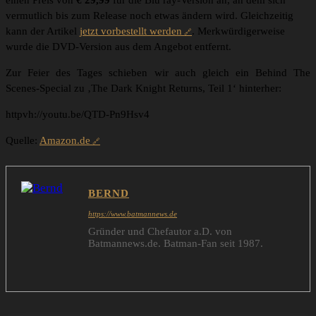
einen Preis von
€ 29,99
für die Blu ray-Version an, an dem sich
vermutlich bis zum Release noch etwas ändern wird. Gleichzeitig
kann der Artikel
jetzt vorbestellt werden
. Merkwürdigerweise
wurde die DVD-Version aus dem Angebot entfernt.
Zur Feier des Tages schieben wir auch gleich ein Behind The
Scenes-Special zu ‚The Dark Knight Returns, Teil 1‘ hinterher:
httpvh://youtu.be/QTD-Pn9Hsv4
Quelle:
Amazon.de
BERND
https://www.batmannews.de
Gründer und Chefautor a.D. von
Batmannews.de. Batman-Fan seit 1987.