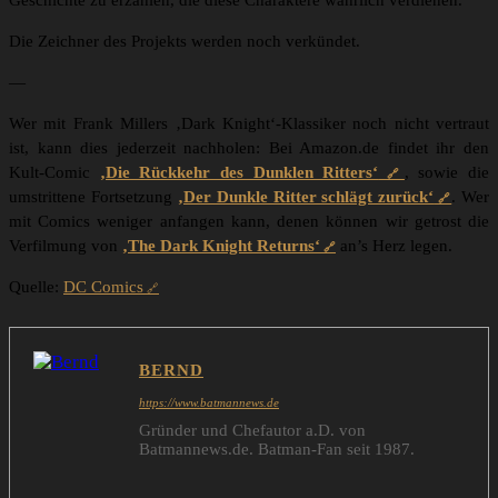
Geschichte zu erzählen, die diese Charaktere wahrlich verdienen.“
Die Zeichner des Projekts werden noch verkündet.
—
Wer mit Frank Millers ‚Dark Knight‘-Klassiker noch nicht vertraut
ist, kann dies jederzeit nachholen: Bei Amazon.de findet ihr den
Kult-Comic
‚Die Rückkehr des Dunklen Ritters‘
, sowie die
umstrittene Fortsetzung
‚Der Dunkle Ritter schlägt zurück‘
. Wer
mit Comics weniger anfangen kann, denen können wir getrost die
Verfilmung von
‚The Dark Knight Returns‘
an’s Herz legen.
Quelle:
DC Comics
BERND
https://www.batmannews.de
Gründer und Chefautor a.D. von
Batmannews.de. Batman-Fan seit 1987.