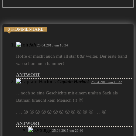
8 KOMMENTARE
foh
25.04.2015 um 16:34
Hoffe er macht auch mit all star b&r weiter. Der erste band
war schon auch hammer!
ANTWORT
Captain Harlock
25.04.2015 um 19:32
…noch so eine Geschichte mit einem uralten Sack als
Batman braucht kein Mensch !!! 🙁
. . . 😕 🙁 😕 🙁 😕 🙁 😕 🙁 😕 🙁 😕 🙁 . . . 😮
ANTWORT
Kyp
25.04.2015 um 20:40