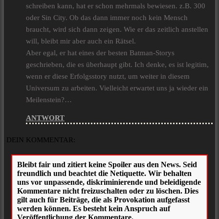
schreiben kann, hat er schon mehrmals bewiesen. z.B. 300
oder Sin City. Ob das dann immer noch kein Mensch
braucht, wird sich dann zeigen. Wie er das zeitlich anstellen
will, bleibt mir aber auch ein Rätsel.
Aber egal, er hat eines der besten Batman-Storys
geschrieben, die es überhaupt gibt. Ich denke, es ist legitim,
wenn er diese Erfolgsstory nutzt, um weiter in diesem
Universum zu arbeiten. Vielleicht erwartet uns ja wieder ein
Meilenstein?…
ANTWORT
DEIN KOMMENTAR: