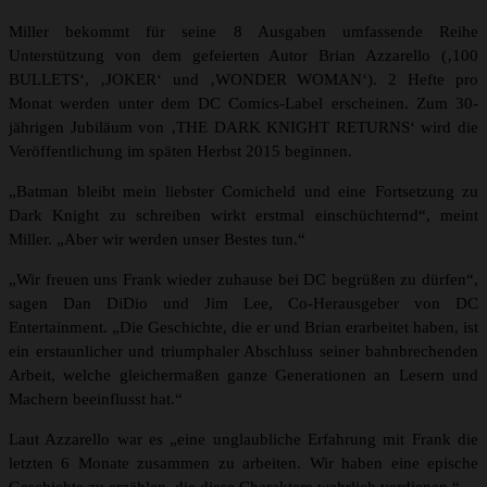
Miller bekommt für seine 8 Ausgaben umfassende Reihe
Unterstützung von dem gefeierten Autor Brian Azzarello (‚100
BULLETS‘, ‚JOKER‘ und ‚WONDER WOMAN‘). 2 Hefte pro
Monat werden unter dem DC Comics-Label erscheinen. Zum 30-
jährigen Jubiläum von ‚THE DARK KNIGHT RETURNS‘ wird die
Veröffentlichung im späten Herbst 2015 beginnen.
„Batman bleibt mein liebster Comicheld und eine Fortsetzung zu
Dark Knight zu schreiben wirkt erstmal einschüchternd“, meint
Miller. „Aber wir werden unser Bestes tun.“
„Wir freuen uns Frank wieder zuhause bei DC begrüßen zu dürfen“,
sagen Dan DiDio und Jim Lee, Co-Herausgeber von DC
Entertainment. „Die Geschichte, die er und Brian erarbeitet haben, ist
ein erstaunlicher und triumphaler Abschluss seiner bahnbrechenden
Arbeit, welche gleichermaßen ganze Generationen an Lesern und
Machern beeinflusst hat.“
Laut Azzarello war es „eine unglaubliche Erfahrung mit Frank die
letzten 6 Monate zusammen zu arbeiten. Wir haben eine epische