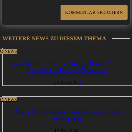
WEITERE NEWS ZU DIESEM THEMA
C-NEWS
Frank Millers „The Dark Knight Returns“ feiert
dieses Jahr seinen 40. Geburtstag!
23.02.2026
2
C-NEWS
„Merry Little Batman“ bekommt eine Comic-
Fortsetzung!
17.08.2024
0