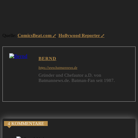
Quelle:
ComicsBeat.com
,
Hollywood Reporter
BERND
https://www.batmannews.de
Gründer und Chefautor a.D. von
Batmannews.de. Batman-Fan seit 1987.
4 KOMMENTARE