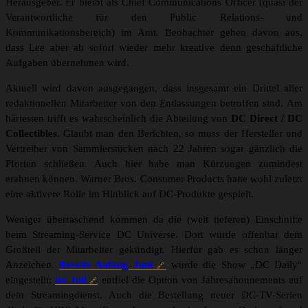
Herausgeber. Er bleibt als
Chief Communications Officer (quasi der
Verantwortliche für den Public Relations- und
Kommunikationsbereich) im Amt. Beobachter gehen davon aus,
dass Lee aber ab sofort wieder mehr kreative denn geschäftliche
Aufgaben übernehmen wird.
Aktuell wird davon ausgegangen, dass insgesamt ein Drittel aller
redaktionellen Mitarbeiter von den Entlassungen betroffen sind. Am
härtesten trifft es wahrscheinlich die Abteilung von
DC Direct / DC
Collectibles
. Glaubt man den Berichten, so muss der Hersteller und
Vertreiber von Sammlerstücken nach 22 Jahren sogar gänzlich die
Pforten schließen. Auch hier habe man Kürzungen zumindest
erahnen können. Warner Bros. Consumer Products hatte wohl zuletzt
eine aktivere Rolle im Hinblick auf DC-Produkte gespielt.
Weniger überraschend kommen da die (weit tieferen) Einschnitte
beim Streaming-Service DC Universe. Dort wurde offenbar dem
Großteil der Mitarbeiter gekündigt. Hierfür gab es schon länger
Anzeichen.
Bereits Anfang Juni
wurde die Show „DC Daily“
eingestellt;
im Juli
entfiel die Option von Jahresabonnements auf
dem Streamingdienst. Auch die Bestellung neuer DC-TV-Serien