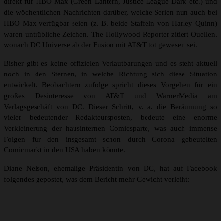
direkt für HBO Max (Green Lantern, Justice League Dark etc.) und
die wöchentlichen Nachrichten darüber, welche Serien nun auch bei
HBO Max verfügbar seien (z. B. beide Staffeln von Harley Quinn)
waren untrübliche Zeichen. The Hollywood Reporter zitiert Quellen,
wonach DC Universe ab der Fusion mit AT&T tot gewesen sei.
Bisher gibt es keine offizielen Verlautbarungen und es steht aktuell
noch in den Sternen, in welche Richtung sich diese Situation
entwickelt. Beobachtern zufolge spricht dieses Vorgehen für ein
großes Desinteresse von AT&T und WarnerMedia am
Verlagsgeschäft von DC. Dieser Schritt, v. a. die Beräumung so
vieler bedeutender Redakteursposten, bedeute eine enorme
Verkleinerung der hausinternen Comicsparte, was auch immense
Folgen für den insgesamt schon durch Corona gebeutelten
Comicmarkt in den USA haben könnte.
Diane Nelson, ehemalige Präsidentin von DC, hat auf Facebook
folgendes gepostet, was dem Bericht mehr Gewicht verleiht: