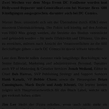
Zwei Wochen vor dem Mega Event DC FanDome wurden laut
Hollywood Reporter und ComicsBeat.com bei Warner Bros. 600
Kündigungen ausgesprochen, darunter auch bei DC Comics.
Warner Bros. unterzieht sich seit der Übernahme durch AT&T einer
massiven Umstrukturierung. Der Fokus soll künftig auf den Ausbau
von HBO Max gelegt werden, die Struktur des Studios vereinfacht
und gebündelt werden – für mehr Effektivität und Effizienz. Um dies
zu erreichen, müssen nach Ansicht der Verantwortlichen an die 600
Beschäftigte gehen – auch DC Comics ist davon schwer betroffen:
Laut dem Bericht sollen darunter viele langjährige Beschäftigte, wie
Senior Editorial, Marketing und administratives Personal. Darunter
auch VP of Marketing & Creative Services
Jonah Weiland,
Editor in
Chief
Bob Harras,
SVP Publishing Strategy and Support Services
Hank Kanalz,
VP
Bobbie Chase,
sowie die Herausgeber
Brian
Cunningham,
Mark Doyle und Andy Khouri.
Die letzten beiden
zeigten sich Hauptverantwortlich für das Black Label, welche sich
gut verkauft haben sollen.
Jim Lee
bleibt der Firma erhalten, wenn auch nicht mehr als