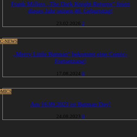
Frank Millers „The Dark Knight Returns“ feiert
dieses Jahr seinen 40. Geburtstag!
23.02.2026
2
C-NEWS
„Merry Little Batman“ bekommt eine Comic-
Fortsetzung!
17.08.2024
0
MICS
Am 16.09.2023 ist Batman Day!
24.08.2023
0