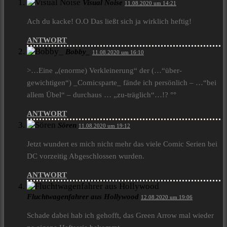
Visual Noise
11.08.2020 um 14:21
Ach du kacke! O.O Das ließt sich ja wirklich heftig!
ANTWORT
Bobby_
11.08.2020 um 16:10
>…Eine „(enorme) Verkleinerung“ der (…“über-
gewichtigen“) _Comicsparte_ fände ich persönlich – …“bei
allem Übel“ – durchaus … „zu-träglich“…!? °°
ANTWORT
Sören
11.08.2020 um 19:12
Jetzt wundert es mich nicht mehr das viele Comic Serien bei
DC vorzeitig Abgeschlossen wurden.
ANTWORT
Fluchtwagenfahrer aus Hollywood
12.08.2020 um 19:06
Schade dabei hab ich gehofft, das Green Arrow mal wieder