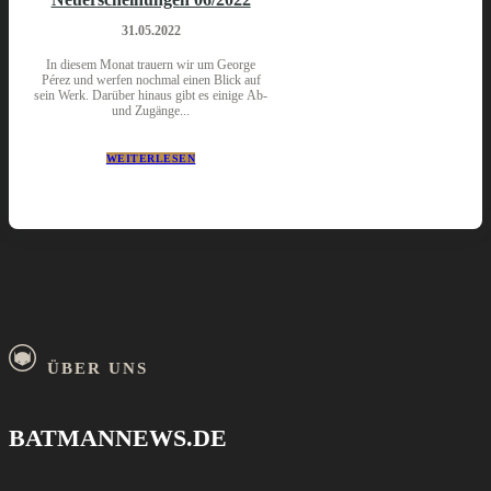
31.05.2022
In diesem Monat trauern wir um George
Pérez und werfen nochmal einen Blick auf
sein Werk. Darüber hinaus gibt es einige Ab-
und Zugänge...
WEITERLESEN
ÜBER UNS
BATMANNEWS.DE