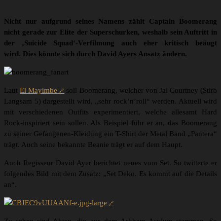
Nicht nur aufgrund seines Namens zählt Captain Boomerang
nicht gerade zur Elite der Superschurken, weshalb sein Auftritt in
der ‚Suicide Squad‘-Verfilmung auch eher kritisch beäugt
wird. Dies könnte sich durch David Ayers Ansatz ändern.
Laut
El Mayimbe
soll Boomerang, welcher von Jai Courtney (Stirb
Langsam 5) dargestellt wird, „sehr rock’n’roll“ werden. Aktuell wird
mit verschiedenen Outfits experimentiert, welche allesamt Hard
Rock-inspiriert sein sollen. Als Beispiel führ er an, das Boomerang
zu seiner Gefangenen-Kleidung ein T-Shirt der Metal Band „Pantera“
trägt. Auch seine bekannte Beanie trägt er auf dem Haupt.
Auch Regisseur David Ayer berichtet neues vom Set. So twitterte er
folgendes Bild mit dem Zusatz: „Set Deko. Es kommt auf die Details
an“.