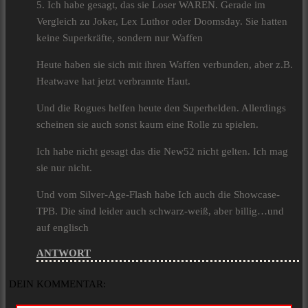
5. Ich habe gesagt, das sie Loser WAREN. Gerade im
Vergleich zu Joker, Lex Luthor oder Doomsday. Sie hatten
keine Superkräfte, sondern nur Waffen
Heute haben sie sich mit ihren Waffen verbunden, aber z.B.
Heatwave hat jetzt verbrannte Haut.
Und die Rogues helfen heute den Superhelden. Allerdings
scheinen sie auch sonst kaum eine Rolle zu spielen.
Ich habe nicht gesagt das die New52 nicht gelten. Ich mag
sie nur nicht.
Und vom Silver-Age-Flash habe Ich auch die Showcase-
TPB. Die sind leider auch schwarz-weiß, aber billig…und
auf englisch
ANTWORT
DEIN KOMMENTAR: