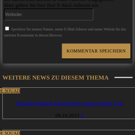
Bitte geben Sie hier Ihre E-Mail-Adresse ein
Website:
Speichern Sie meinen Namen, meine E-Mail-Adresse und meine Website für den
nächsten Kommentar in diesem Browser.
WEITERE NEWS ZU DIESEM THEMA
DE SQUAD
Suicide Squad: David Ayer zeigt seinen Cut
08.10.2022
4
DE SQUAD