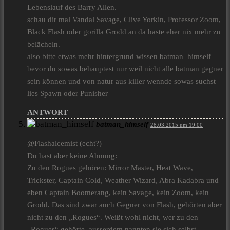
Lebenslauf des Barry Allen.
schau dir mal Vandal Savage, Clive Yorkin, Professor Zoom,
Black Flash oder gorilla Grodd an da haste eher nix mehr zu
belächeln.
also bitte etwas mehr hintergrund wissen batman_himself
bevor du sowas behauptest nur weil nicht alle batman gegner
sein können und von natur aus killer wennde sowas suchst
lies Spawn oder Punisher
ANTWORT
batman_himself
28.03.2015 um 19:00
@Flashalcemist (echt?)
Du hast aber keine Ahnung:
Zu den Rogues gehören: Mirror Master, Heat Wave,
Trickster, Captain Cold, Weather Wizard, Abra Kadabra und
eben Captain Boomerang, kein Savage, kein Zoom, kein
Grodd. Das sind zwar auch Gegner von Flash, gehörten aber
nicht zu den „Rogues“. Weißt wohl nicht, wer zu den
„Rogues“ gehörte, ausserdem nannten sie sich selbst