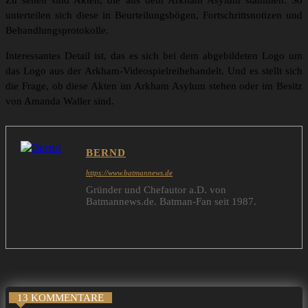
Zu sehen sind Akten, die aus dem Arkham Asylum stammen. So
unterteilen sich diese in Beurteilungsbögen, Fortschrittsnotizen und
Behandlungsprotokolle.
Interessantes Detail ist, das es sich bei dem abgebildeten Logo um
das Logo aus der Arkham-Videospielreihehandelt. Und es stellt sich
die Frage, ob diese Akten im Arkham Asylum stehen oder im Besitz
von Amanda Waller sind.
BERND
https://www.batmannews.de
Gründer und Chefautor a.D. von
Batmannews.de. Batman-Fan seit 1987.
13 KOMMENTARE