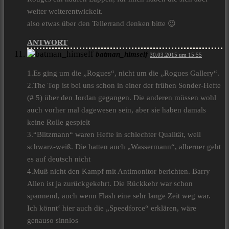
weiter weiterentwickelt.
also etwas über den Tellerrand denken bitte 😉
ANTWORT
batman_himself
30.03.2015 um 15:55
1.Es ging um die „Rogues“, nicht um die „Rogues Gallery“.
2.The Top ist bei uns schon in einer der frühen Sonder-Hefte
(# 5) über den Jordan gegangen. Die anderen müssen wohl
auch vorher mal dagewesen sein, aber sie haben damals
keine Rolle gespielt
3.“Blitzmann“ waren Hefte in schlechter Qualität, weil
schwarz-weiß. Die hatten auch „Wassermann“, alberner geht
es auf deutsch nicht
4.Muß nicht den Kampf mit Antimonitor berichten. Barry
Allen ist ja zurückgekehrt. Die Rückkehr war schon
spannend, auch wenn Flash eine sehr lange Zeit weg war.
Ich könnt‘ hier auch die „Speedforce“ erklären, wäre
genauso sinnlos