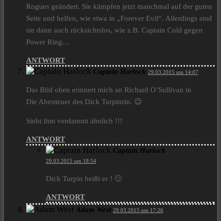
Rogues geändert. Sie kämpfen jetzt manchmal auf der guten
Seite und helfen, wie etwa in „Forever Evil“. Allerdings sind
sie dann auch rücksichtslos, wie z.B. Captain Cold gegen
Power Ring…
ANTWORT
Captain Harlock
29.03.2015 um 14:07
Das Bild oben erinnert mich an Richard O’Sullivan in
Die Abenteuer des Dick Turpinrin. 😉
Sieht ihm verdammt ähnlich !!!
ANTWORT
Captain Harlock
29.03.2015 um 18:54
Dick Turpin heißt er ! 🙂
ANTWORT
Adam West
29.03.2015 um 17:26