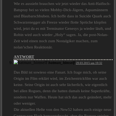
Wie es aussieht brauchen wir jetzt wieder das Anti-Haifisch-
Batspray bei so vielen Mobby-Dick-Jägern, Aquamännern
und Blaubarschbuben. Ich hoffe dass in Suicide Quark auch
Schwarzenegger als Freeze wieder flotte Sprüche klopfen
wird, jetzt da es mit Terminator Genesys ja wieder läuft, und
Robin wird auch wieder „Holy“ sagen. Ja, die post-Nolan-
Zeit wird einen noch zum Nostalgiker machen, zum
nolan’schen Reaktionär.
ANTWORT
batman_himself
29.03.2015 um 19:32
Das Bild ist sowieso eine Fanart. Ich frage mich, ob seine
Origin im Film erklärt wird, im Zeichentrickfilm war auch
keine. Seine Origin ist auch sehr lächerlich, wie eigentlich
bei allen Rogues, denn die hatten damals keine Superkräfte,
sondern nur Waffen. Heute hat sich das auch geändert, mehr
oder weniger.
Die aktuellen Hefte von den New52 haben auch einige neue
Gegner von Flash hervorgebracht, aber die Rogues spielen