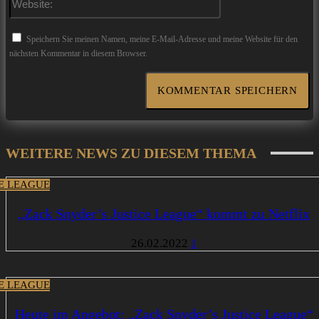
Speichern Sie meinen Namen, meine E-Mail-Adresse und meine Website für den
nächsten Kommentar in diesem Browser.
WEITERE NEWS ZU DIESEM THEMA
CE LEAGUE
„Zack Snyder’s Justice League“ kommt zu Netflix
26.02.2022
1
CE LEAGUE
Heute im Angebot: „Zack Snyder’s Justice League“