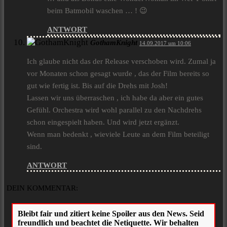
beim Batmobil waschen … ! 😉
ANTWORT
GothamKnight
14.09.2017 um 10:06
Ich glaube nicht das der Release verschoben wird. Zumal ja
vor Monaten schon gesagt wurde , das der Film bereits so
gut wie fertig ist. Bis auf die Drehs mit Josh!
Lassen wir uns überraschen , ich habe da aber ein gutes
Gefühl. Orchestra wird wohl parallel zu den Nachdrehs
schon eingespielt haben. Und wird jetzt ergänzt.
Wenn man bedenkt , wieviele Leute an dem Film beteiligt
sind.
ANTWORT
DEIN KOMMENTAR: