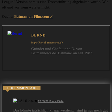
League‘-Version bereits eine Testvorführung abgehalten wurde. Wie
oft und vor wem weiß er nicht.
Quelle:
Batman-on-Film.com
BERND
https://www.batmannews.de
Gründer und Chefautor a.D. von
Batmannews.de. Batman-Fan seit 1987.
11 KOMMENTARE
LA10
12.09.2017 um 23:04
Das könnte tatsächlich knapp werden… sind ja nur noch gut