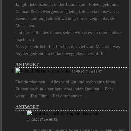
Ja, gibt jetzt Szenen, in der Batman auf Toilette geht und
Batman & Co. Morgens ausgiebig frühstücken, usw. Die
Szenen sind unglaublich wichtig, um zu zeigen das sie
Menschen.
Gut der Hälfte des Filmes sehen wir sie essen oder anderes
machen:-)
Nee, jetzt ehrlich, Ich fürchte, das viel vom Material, was
Snyder gedreht hat einfach weggelassen wird:-P
ANTWORT
Visual Noise
13.09.2017 um 19:47
Tief durchatmen… Alles wird gut und rechtzeitig fertig…
Zudem noch in einer herausragenden Qualität… Echt
wahr… Top Film… Tief durchatmen…
ANTWORT
Captain Harlock
14.09.2017 um 06:53
… und als Bonus eine WonderWoman im Wet-T-Shirt