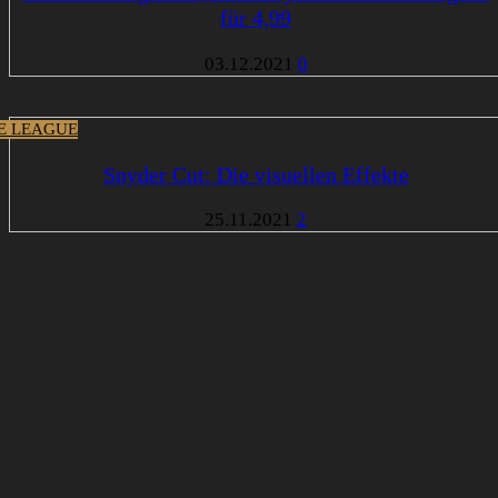
für 4,99
03.12.2021
0
CE LEAGUE
Snyder Cut: Die visuellen Effekte
25.11.2021
2