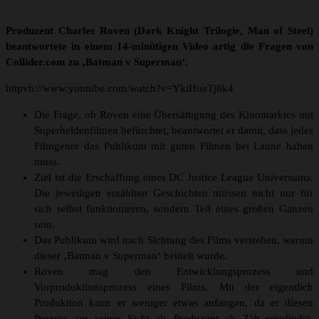
Produzent Charles Roven (Dark Knight Trilogie, Man of Steel)
beantwortete in einem 14-minütigen Video artig die Fragen von
Collider.com zu ‚Batman v Superman‘.
httpvh://www.youtube.com/watch?v=YkiHueTj8k4
Die Frage, ob Roven eine Übersättigung des Kinomarktes mit
Superheldenfilmen befürchtet, beantwortet er damit, dass jedes
Filmgenre das Publikum mit guten Filmen bei Laune halten
muss.
Ziel ist die Erschaffung eines DC Justice League Universums.
Die jeweiligen erzählten Geschichten müssen nicht nur für
sich selbst funktionieren, sondern Teil eines großen Ganzen
sein.
Das Publikum wird nach Sichtung des Films verstehen, warum
dieser ‚Batman v Superman‘ betitelt wurde.
Roven mag den Entwicklungsprozess und
Vorproduktionsprozess eines Films. Mit der eigentlich
Produktion kann er weniger etwas anfangen, da er diesen
Prozess aus seiner Sicht als Produzent als Zäh empfindet,