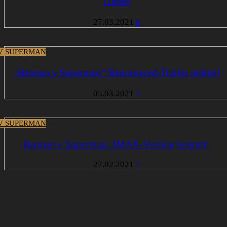
iTunes
27.03.2021
8
V SUPERMAN
„Batman v Superman“ Remastered-Trailer online!
05.03.2021
5
V SUPERMAN
Batman v Superman: IMAX-Version kommt!
27.02.2021
1