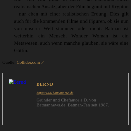
realistischen Ansatz, aber der Film beginnt mit Krypton
– nur eben mit einer realistischen Erdung. Dies gilt
auch für die kommenden Filme und Figuren, ob sie nun
von unserer Welt stammen oder nicht. Batman ist
weiterhin ein Mensch, Wonder Woman ist ein
Metawesen, auch wenn manche glauben, sie wäre eine
Göttin.
Quelle:
Collider.com
BERND
https://www.batmannews.de
Gründer und Chefautor a.D. von
Batmannews.de. Batman-Fan seit 1987.