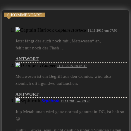
6 KOMMENTARE
Captain Harlock
11.11.2015 um 07:03
Jetzt fängt der auch noch mit „Metawesen“ an,
fehlt nur noch der Flash …
ANTWORT
TCooper
11.11.2015 um 08:47
Metawesen ist ein Begriff aus den Comics, wird also
ziemlich oft irgendwo auftauchen.
ANTWORT
Sephiroth
11.11.2015 um 09:20
Jup Metahuman wird ganz normal genutzt in DC, ist halt so
😉
Huhu… etwas, was „nicht deutlich unter 4 Stunden liegen