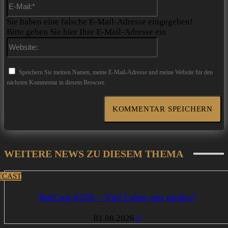
E-
Mail:*
Sie haben eine falsche E-Mail-Adresse eingegeben!
Bitte geben Sie hier Ihre E-Mail-Adresse ein
Website:
Speichern Sie meinen Namen, meine E-Mail-Adresse und meine Website für den
nächsten Kommentar in diesem Browser.
WEITERE NEWS ZU DIESEM THEMA
TCAST
BatCast #226 – Viel Lehm um nichts?
01.08.2026
0