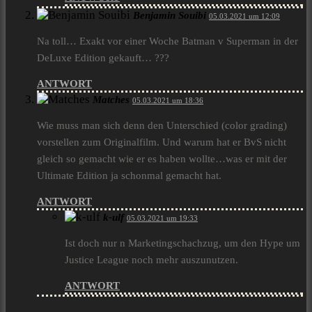
Benjamin Souibi
05.03.2021 um 12:09
Na toll… Exakt vor einer Woche Batman v Superman in der
DeLuxe Edition gekauft… ???
ANTWORT
Matches
05.03.2021 um 18:36
Wie muss man sich denn den Unterschied (color grading)
vorstellen zum Originalfilm. Und warum hat er BvS nicht
gleich so gemacht wie er es haben wollte…was er mit der
Ultimate Edition ja schonmal gemacht hat.
ANTWORT
k-ulf
05.03.2021 um 19:33
Ist doch nur n Marketingschachzug, um den Hype um
Justice League noch mehr auszunutzen.
ANTWORT