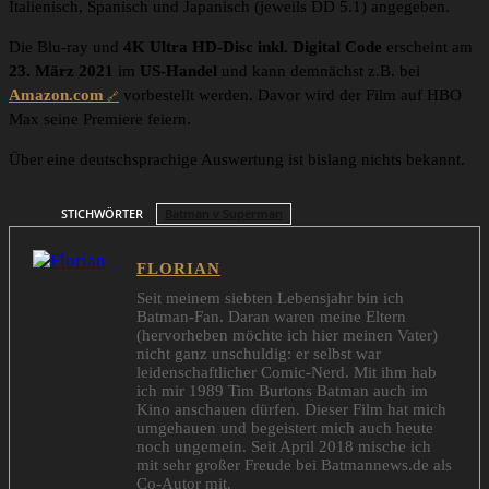
Italienisch, Spanisch und Japanisch (jeweils DD 5.1) angegeben.
Die Blu-ray und
4K Ultra HD-Disc inkl. Digital Code
erscheint am
23. März 2021
im
US-Handel
und kann demnächst z.B. bei
Amazon.com
vorbestellt werden. Davor wird der Film auf HBO
Max seine Premiere feiern.
Über eine deutschsprachige Auswertung ist bislang nichts bekannt.
STICHWÖRTER
Batman v Superman
FLORIAN
Seit meinem siebten Lebensjahr bin ich
Batman-Fan. Daran waren meine Eltern
(hervorheben möchte ich hier meinen Vater)
nicht ganz unschuldig: er selbst war
leidenschaftlicher Comic-Nerd. Mit ihm hab
ich mir 1989 Tim Burtons Batman auch im
Kino anschauen dürfen. Dieser Film hat mich
umgehauen und begeistert mich auch heute
noch ungemein. Seit April 2018 mische ich
mit sehr großer Freude bei Batmannews.de als
Co-Autor mit.