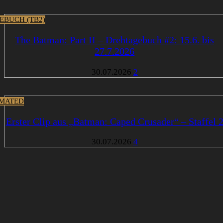
EBUCH (TB2)
The Batman: Part II – Drehtagebuch #2: 15.6. bis
27.7.2026
30.07.2026
2
MATED
Erster Clip aus „Batman: Caped Crusader“ – Staffel 
30.07.2026
4