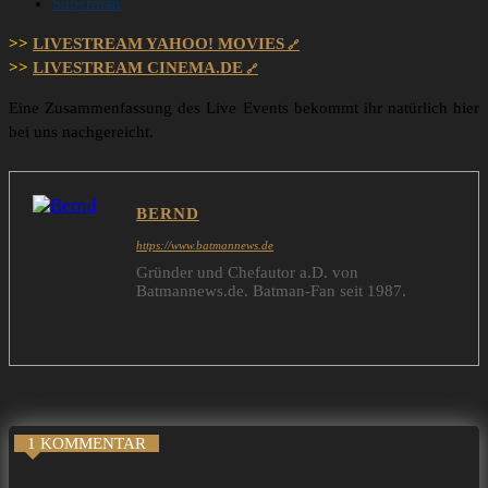
Superman
>>
LIVESTREAM YAHOO! MOVIES
>>
LIVESTREAM CINEMA.DE
Eine Zusammenfassung des Live Events bekommt ihr natürlich hier
bei uns nachgereicht.
BERND
https://www.batmannews.de
Gründer und Chefautor a.D. von
Batmannews.de. Batman-Fan seit 1987.
1 KOMMENTAR