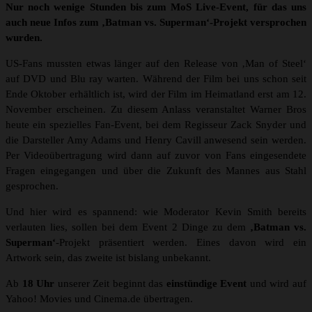
Nur noch wenige Stunden bis zum MoS Live-Event, für das uns
auch neue Infos zum ‚Batman vs. Superman‘-Projekt versprochen
wurden.
US-Fans mussten etwas länger auf den Release von ‚Man of Steel‘
auf DVD und Blu ray warten. Während der Film bei uns schon seit
Ende Oktober erhältlich ist, wird der Film im Heimatland erst am 12.
November erscheinen. Zu diesem Anlass veranstaltet Warner Bros
heute ein spezielles Fan-Event, bei dem Regisseur Zack Snyder und
die Darsteller Amy Adams und Henry Cavill anwesend sein werden.
Per Videoübertragung wird dann auf zuvor von Fans eingesendete
Fragen eingegangen und über die Zukunft des Mannes aus Stahl
gesprochen.
Und hier wird es spannend: wie Moderator Kevin Smith bereits
verlauten lies, sollen bei dem Event 2 Dinge zu dem
‚Batman vs.
Superman‘
-Projekt präsentiert werden. Eines davon wird ein
Artwork sein, das zweite ist bislang unbekannt.
Ab
18 Uhr
unserer Zeit beginnt das
einstündige Event
und wird auf
Yahoo! Movies und Cinema.de übertragen.