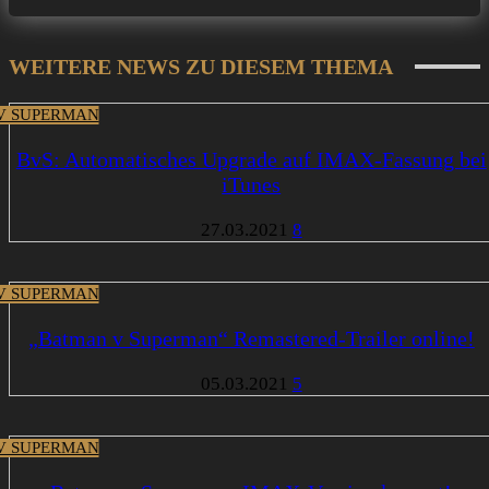
WEITERE NEWS ZU DIESEM THEMA
V SUPERMAN
BvS: Automatisches Upgrade auf IMAX-Fassung bei
iTunes
27.03.2021
8
V SUPERMAN
„Batman v Superman“ Remastered-Trailer online!
05.03.2021
5
V SUPERMAN