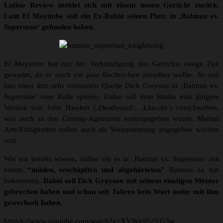
Latino Review meldet sich mit einem neuen Gerücht zurück.
Laut El Mayimbe soll ein Ex-Robin seinen Platz in ‚Batman vs.
Superman‘ gefunden haben.
El Mayimbe hat mit der Verkündigung des Gerüchts einige Zeit
gewartet, da er noch ein paar Recherchen anstellen wollte. So soll
laut einer ihm sehr vertrauten Quelle Dick Grayson in ‚Batman vs.
Superman‘ eine Rolle spielen. Dabei soll dem Studio eine jüngere
Version von John Hawkes (‚Deadwood‘, ‚Lincoln‘) vorschweben,
was auch so den Casting-Agenturen weitergegeben wurde. Martial
Arts-Fähigkeiten sollen auch als Voraussetzung angegeben worden
sein.
Wie wir bereits wissen, sollen wir es in ‚Batman vs. Superman‘ mit
einem
“müden, erschöpften und abgehärteten”
Batman zu tun
bekommen.
Dabei soll Dick Grayson mit seinem einstigen Mentor
gebrochen haben und schon seit Jahren kein Wort mehr mit ihm
gewechselt haben.
httpvh://www.youtube.com/watch?v=XYWg9S2YG3w