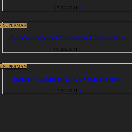
27.03.2021
8
V SUPERMAN
„Batman v Superman“ Remastered-Trailer online!
05.03.2021
5
V SUPERMAN
Batman v Superman: IMAX-Version kommt!
27.02.2021
1