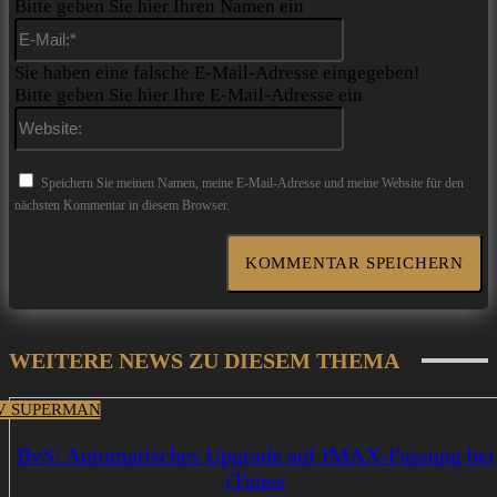
Bitte geben Sie hier Ihren Namen ein
E-
Mail:*
Sie haben eine falsche E-Mail-Adresse eingegeben!
Bitte geben Sie hier Ihre E-Mail-Adresse ein
Website:
Speichern Sie meinen Namen, meine E-Mail-Adresse und meine Website für den
nächsten Kommentar in diesem Browser.
WEITERE NEWS ZU DIESEM THEMA
V SUPERMAN
BvS: Automatisches Upgrade auf IMAX-Fassung bei
iTunes