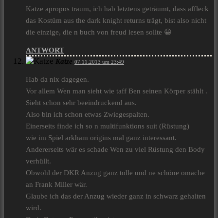
Katze apropos traum, ich hab letztens geträumt, dass affleck
das Kostüm aus the dark knight returns trägt, bist also nicht
die einzige, die n buch von freud lesen sollte 😀
ANTWORT
Katze
07.11.2013 um 23:49
Hab da nix dagegen.
Vor allem Wen man sieht wie taff Ben seinen Körper stählt .
Sieht schon sehr beeindruckend aus.
Also bin ich schon etwas Zwiegespalten.
Einerseits finde ich so n multifunktions suit (Rüstung)
wie im Spiel arkham origins mal ganz interessant.
Andererseits wär es schade Wen zu viel Rüstung den Body
verhüllt.
Obwohl der DKR Anzug ganz tolle und ne schöne omache
an Frank Miller wär.
Glaube ich das der Anzug wieder ganz in schwarz gehalten
wird.