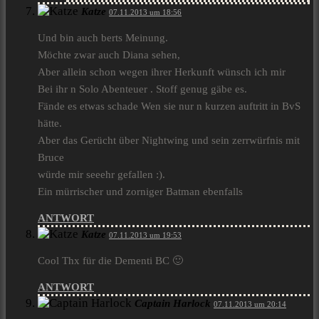
Katze
07.11.2013 um 18:56
Und bin auch berts Meinung.
Möchte zwar auch Diana sehen,
Aber allein schon wegen ihrer Herkunft wünsch ich mir
Bei ihr n Solo Abenteuer . Stoff genug gäbe es.
Fände es etwas schade Wen sie nur n kurzen auftritt in BvS
hätte.
Aber das Gerücht über Nightwing und sein zerrwürfnis mit
Bruce
würde mir seeehr gefallen :).
Ein mürrischer und zorniger Batman ebenfalls
ANTWORT
Katze
07.11.2013 um 19:53
Cool Thx für die Dementi BC 🙂
ANTWORT
Captain Harlock
07.11.2013 um 20:14