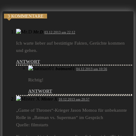
3 KOMMENTARE
Mr.D
03.12.2013 um 22:12
Ich warte lieber auf bestättigte Fakten, Gerüchte kommen
und gehen.
ANTWORT
batman01
04.12.2013 um 10:56
Richtig!
ANTWORT
Mister X
10.12.2013 um 20:57
„Game of Thrones“-Krieger Jason Momoa für unbekannte
Rolle in „Batman vs. Superman“ im Gespräch
Quelle: filmstarts