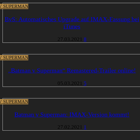
V SUPERMAN
BvS: Automatisches Upgrade auf IMAX-Fassung bei
iTunes
27.03.2021
8
V SUPERMAN
„Batman v Superman“ Remastered-Trailer online!
05.03.2021
5
V SUPERMAN
Batman v Superman: IMAX-Version kommt!
27.02.2021
1