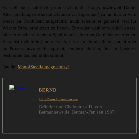
Es stellt sich natürlich grundsätzlich die Frage, inwieweit Daniel
Alter überhaupt etwas mit ‚Batman vs. Superman‘ zu tun hat. Er wird
weder als Produzent aufgeführt, noch scheint er generell viel für
Warner Bros. produziert zu haben. Entweder weiß er wirklich etwas,
oder er macht sich einen Spaß daraus, Internet-Gerüchte zu streuen.
Er selbst meinte in einem Tweet, das er nicht als Repräsentant oder
im Prozess involvierter spricht, sondern als Fan, der im Business
bestimmte Sachen mitbekommt.
Quelle:
ManofSteelfanpage.com
BERND
https://www.batmannews.de
Gründer und Chefautor a.D. von
Batmannews.de. Batman-Fan seit 1987.