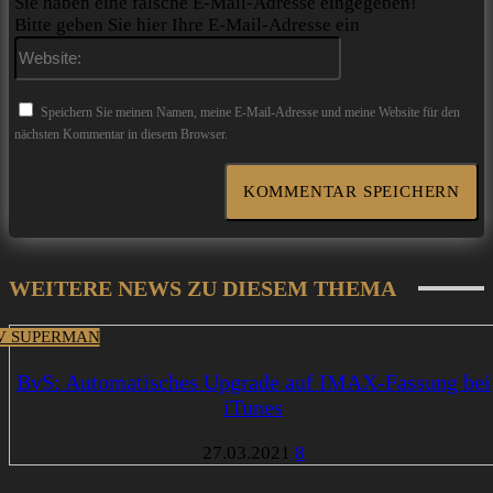
Sie haben eine falsche E-Mail-Adresse eingegeben!
Bitte geben Sie hier Ihre E-Mail-Adresse ein
Website:
Speichern Sie meinen Namen, meine E-Mail-Adresse und meine Website für den
nächsten Kommentar in diesem Browser.
WEITERE NEWS ZU DIESEM THEMA
V SUPERMAN
BvS: Automatisches Upgrade auf IMAX-Fassung bei
iTunes
27.03.2021
8