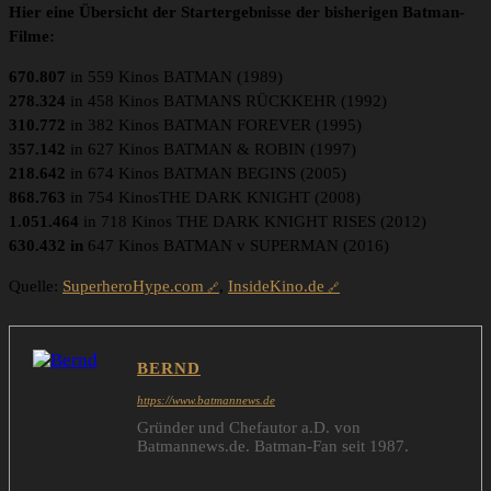
Hier eine Übersicht der Startergebnisse der bisherigen Batman-
Filme:
670.807
in 559 Kinos BATMAN (1989)
278.324
in 458 Kinos BATMANS RÜCKKEHR (1992)
310.772
in 382 Kinos BATMAN FOREVER (1995)
357.142
in 627 Kinos BATMAN & ROBIN (1997)
218.642
in 674 Kinos BATMAN BEGINS (2005)
868.763
in 754 KinosTHE DARK KNIGHT (2008)
1.051.464
in 718 Kinos THE DARK KNIGHT RISES (2012)
630.432 in
647 Kinos BATMAN v SUPERMAN (2016)
Quelle:
SuperheroHype.com
,
InsideKino.de
BERND
https://www.batmannews.de
Gründer und Chefautor a.D. von
Batmannews.de. Batman-Fan seit 1987.