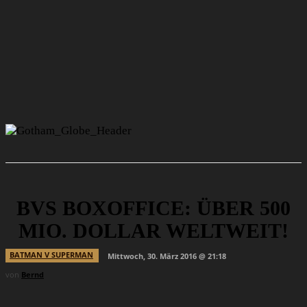
BVS BOXOFFICE: ÜBER 500
MIO. DOLLAR WELTWEIT!
BATMAN V SUPERMAN
Mittwoch, 30. März 2016 @ 21:18
von
Bernd