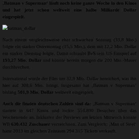
‚Batman v Superman‘ läuft noch keine ganze Woche in den Kinos
und hat jetzt schon weltweit eine halbe Milliarde Dollar
eingespielt.
Nach einem vergleichsweise eher schwachen Sonntag (33,8 Mio.)
folgte ein starker Ostermontag (15,5 Mio.), dem mit 12,2 Mio. Dollar
ein starker Dienstag folgte. Damit schraubt BvS sein US-Einspiel auf
193,27 Mio. Dollar
und könnte bereits morgen die 200 Mio.-Mauer
durchbrechen.
International wurde der Film um 32,9 Mio. Dollar bereichert, was ihn
hier auf 308,6 Mio. bringt. Insgesamt hat ‚Batman v Superman‘
bislang
501,9 Mio. Dollar
weltweit eingespielt.
Auch die finalen deutschen Zahlen sind da:
‚Batman v Superman‘
startete in 647 Kinos und lockte 554.890 Besucher über das
Wochenende an. Inklusive der Previews am letzten Mittwoch konnte
WB
630.432 Zuschauer
verzeichnen. Zum Vergleich: ‚Man of Steel‘
hatte 2013 im gleichen Zeitraum 294.315 Tickets verkauft.