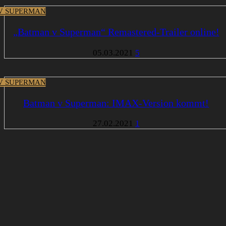
V SUPERMAN
„Batman v Superman“ Remastered-Trailer online!
05.03.2021
5
V SUPERMAN
Batman v Superman: IMAX-Version kommt!
27.02.2021
1