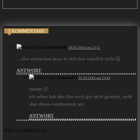
2 KOMMENTARE
mindfields
30.03.2016 um 23:11
…also verstecken muss er sich nun wahrlich nicht 😉
ANTWORT
batman01
31.03.2016 um 13:43
stimmt 🙂
ich selber hab den film noch gar nicht gesehen, steht
aber dieses wochenende an!
ANTWORT
DEIN KOMMENTAR: