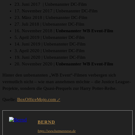
23. Juni 2017 | Unbenannter DC-Film
17. November 2017 | Unbenannter DC-Film
23. März 2018 | Unbenannter DC-Film
27. Juli 2018 | Unbenannter DC-Film
16. November 2018 |
Unbenannter WB Event-Film
5. April 2019 | Unbenannter DC-Film
14. Juni 2019 | Unbenannter DC-Film
3. April 2020 | Unbenannter DC-Film
19. Juni 2020 | Unbenannter DC-Film
20. November 2020 |
Unbenannter WB Event-Film
Hinter den unbenannten „WB Event“-Filmen verbergen sich
vermutlich nicht – wie man annehmen möchte – die Justice League-
Projekte, sondern die Quasi-Prequels zur Harry Potter-Reihe.
Quelle:
BoxOfficeMojo.com
BERND
https://www.batmannews.de