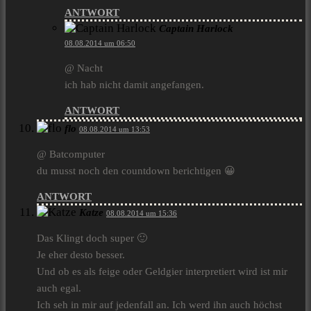
ANTWORT
Captain Harlock
08.08.2014 um 06:50
@ Nacht
ich hab nicht damit angefangen.
ANTWORT
flo
08.08.2014 um 13:53
@ Batcomputer
du musst noch den countdown berichtigen 😀
ANTWORT
Katze
08.08.2014 um 15:36
Das Klingt doch super 🙂
Je eher desto besser.
Und ob es als feige oder Geldgier interpretiert wird ist mir
auch egal.
Ich seh in mir auf jedenfall an. Ich werd ihn auch höchst