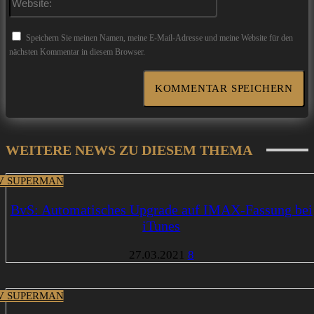
Speichern Sie meinen Namen, meine E-Mail-Adresse und meine Website für den
nächsten Kommentar in diesem Browser.
WEITERE NEWS ZU DIESEM THEMA
V SUPERMAN
BvS: Automatisches Upgrade auf IMAX-Fassung bei
iTunes
27.03.2021
8
V SUPERMAN