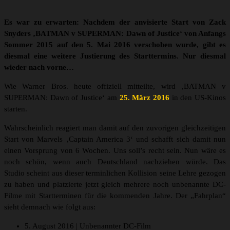
Es war zu erwarten: Nachdem der anvisierte Start von Zack
Snyders ‚BATMAN v SUPERMAN: Dawn of Justice‘ von Anfangs
Sommer 2015 auf den 5. Mai 2016 verschoben wurde, gibt es
diesmal eine weitere Justierung des Starttermins. Nur diesmal
wieder nach vorne…
Wie Warner Bros. heute offiziell mitteilte, wird ‚BATMAN v
SUPERMAN: Dawn of Justice‘ am
25. März 2016
in den US-Kinos
starten.
Wahrscheinlich reagiert man damit auf den zuvorigen gleichzeitigen
Start von Marvels ‚Captain America 3‘ und schafft sich damit nun
einen Vorsprung von 6 Wochen. Uns soll’s recht sein. Nun wäre es
noch schön, wenn auch Deutschland nachziehen würde. Das
Studio scheint aus dieser terminlichen Kollision seine Lehre gezogen
zu haben und platzierte jetzt gleich mehrere noch unbenannte DC-
Filme mit Startterminen für die kommenden Jahre. Der „Fahrplan“
sieht demnach wie folgt aus:
5. August 2016 | Unbenannter DC-Film