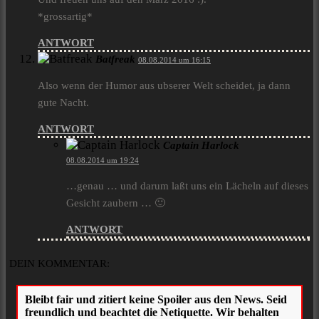
*grossartig*
ANTWORT
Batfreak
08.08.2014 um 16:15
Also wenn der Humor aus ubserer Welt scheidet, ja dann
gute Nacht.
ANTWORT
Captain Harlock
08.08.2014 um 19:24
…genau … und darum laßt uns ein Lächeln auf dieses
Gesicht zaubern … 🙂
ANTWORT
DEIN KOMMENTAR: