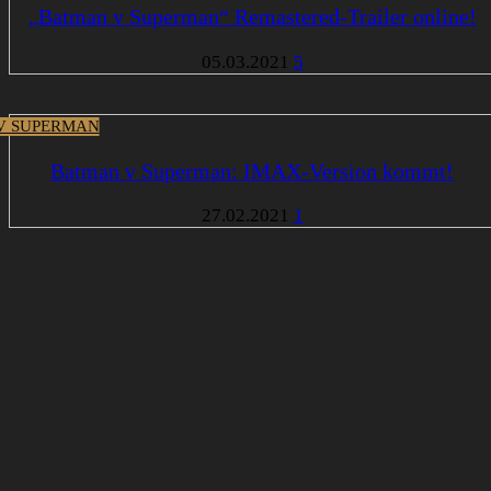
„Batman v Superman“ Remastered-Trailer online!
05.03.2021
5
V SUPERMAN
Batman v Superman: IMAX-Version kommt!
27.02.2021
1