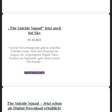
„The Suicide Squad“ jetzt auch
bei Sky
07.10.2021
Und die Verwertungskette geht in schnellen
Schritten weiter. Nach dem Kinostart im
August, der vorgezogenen Digital Video-
Premiere im September, geht James Gunns
'The Suicide...
WEITERLESEN
The Suicide Squad – Jetzt schon
als Digital Download erhältlich!