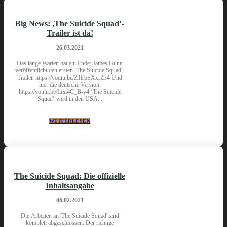
Big News: ,The Suicide Squad‘-
Trailer ist da!
26.03.2021
Das lange Warten hat ein Ende: James Gunn
veröffentlicht den ersten ,The Suicide Squad'-
Trailer. https://youtu.be/Z1EbSXxrZ34 Und
hier die deutsche Version:
https://youtu.be/Lrsi4C_B-y4 ‘The Suicide
Squad’ wird in den USA...
WEITERLESEN
The Suicide Squad: Die offizielle
Inhaltsangabe
06.02.2021
Die Arbeiten an 'The Suicide Squad' sind
komplett abgeschlossen. Der richtige