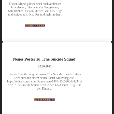
Diesen Monat gibt es einen hochverdienten
Gratulanten, märchenhafte Neuigkeiten,
Schurkinnen, die alles dürfen, viel fürs Auge
und einiges aufs Ohr. Das und mehr in den...
WEITERLESEN
Neues Poster zu ‚The Suicide Squad‘
22.06.2021
Die Veröffentlichung des neuen 'The Suicide Squad'-Trailers
wird auch mit einem neuen Poster-Motiv begleitet.
https://twitter.com/JamesGunn/status/1407415559654842371?
s=20 ‘The Suicide Squad’ wird in den USA am 6. August in
den Kinos,...
WEITERLESEN