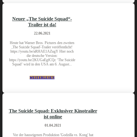
Neuer „The Suicide Squad“-
Trailer ist da!
22.06.2021
Heute hat Warner Bros. Pictures den zweiten
,The Suicide Squad'-Trailer veröffentlicht!
https://youtu.be/aRHAE1AZugY Hier noch
die deutsche Version:
https://youtu.be/2KUGaEgfCQc ‘The Suicide
Squad’ wird in den USA am 6. August...
WEITERLESEN
The Suicide Squad: Exklusiver Kinotrailer
ist online
01.04.2021
Vor der hauseigenen Produktion 'Godzilla vs. Kong' hat