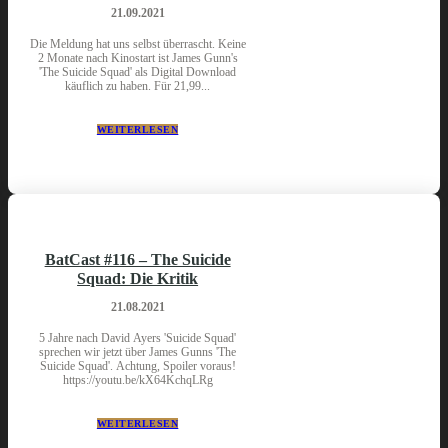
21.09.2021
Die Meldung hat uns selbst überrascht. Keine
2 Monate nach Kinostart ist James Gunn's
'The Suicide Squad' als Digital Download
käuflich zu haben. Für 21,99...
WEITERLESEN
BatCast #116 – The Suicide
Squad: Die Kritik
21.08.2021
5 Jahre nach David Ayers 'Suicide Squad'
sprechen wir jetzt über James Gunns 'The
Suicide Squad'. Achtung, Spoiler voraus!
https://youtu.be/kX64KchqLRg
WEITERLESEN