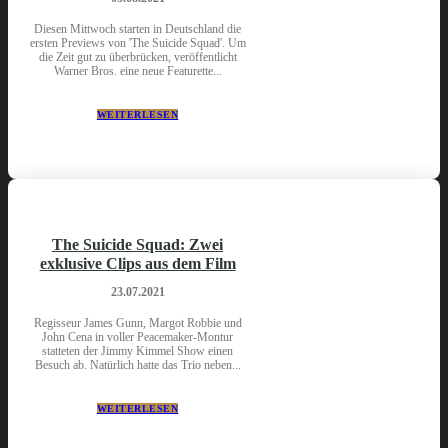
Diesen Mittwoch starten in Deutschland die
ersten Previews von 'The Suicide Squad'. Um
die Zeit gut zu überbrücken, veröffentlicht
Warner Bros. eine neue Featurette...
WEITERLESEN
The Suicide Squad: Zwei
exklusive Clips aus dem Film
23.07.2021
Regisseur James Gunn, Margot Robbie und
John Cena in voller Peacemaker-Montur
statteten der Jimmy Kimmel Show einen
Besuch ab. Natürlich hatte das Trio neben...
WEITERLESEN