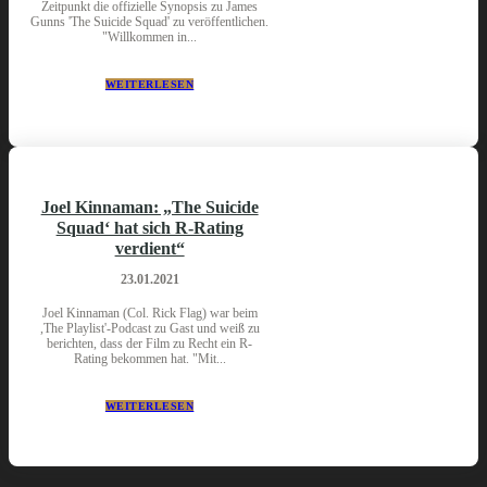
Zeitpunkt die offizielle Synopsis zu James
Gunns 'The Suicide Squad' zu veröffentlichen.
"Willkommen in...
WEITERLESEN
Joel Kinnaman: „The Suicide
Squad‘ hat sich R-Rating
verdient“
23.01.2021
Joel Kinnaman (Col. Rick Flag) war beim
,The Playlist'-Podcast zu Gast und weiß zu
berichten, dass der Film zu Recht ein R-
Rating bekommen hat. "Mit...
WEITERLESEN