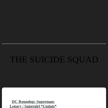
THE SUICIDE SQUAD
DC Roundup: Superman:
Legacy / Supergirl *Update*