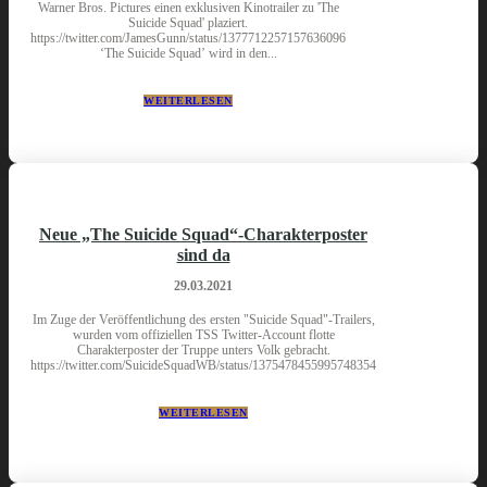
Warner Bros. Pictures einen exklusiven Kinotrailer zu 'The
Suicide Squad' plaziert.
https://twitter.com/JamesGunn/status/1377712257157636096
‘The Suicide Squad’ wird in den...
WEITERLESEN
Neue „The Suicide Squad“-Charakterposter
sind da
29.03.2021
Im Zuge der Veröffentlichung des ersten "Suicide Squad"-Trailers,
wurden vom offiziellen TSS Twitter-Account flotte
Charakterposter der Truppe unters Volk gebracht.
https://twitter.com/SuicideSquadWB/status/1375478455995748354
WEITERLESEN