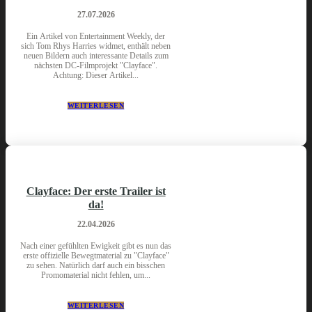
27.07.2026
Ein Artikel von Entertainment Weekly, der
sich Tom Rhys Harries widmet, enthält neben
neuen Bildern auch interessante Details zum
nächsten DC-Filmprojekt "Clayface".
Achtung: Dieser Artikel...
WEITERLESEN
Clayface: Der erste Trailer ist
da!
22.04.2026
Nach einer gefühlten Ewigkeit gibt es nun das
erste offizielle Bewegtmaterial zu "Clayface"
zu sehen. Natürlich darf auch ein bisschen
Promomaterial nicht fehlen, um...
WEITERLESEN