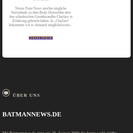
Nexus Point News möchte mögliche
Storydetails zu dem Body-Horrorfilm über
den schurkischen Gestaltwandler Clayface in
Erfahrung gebracht haben. In „Clayface“
bekommen wir es demnach möglicherweise...
WEITERLESEN
ÜBER UNS
BATMANNEWS.DE