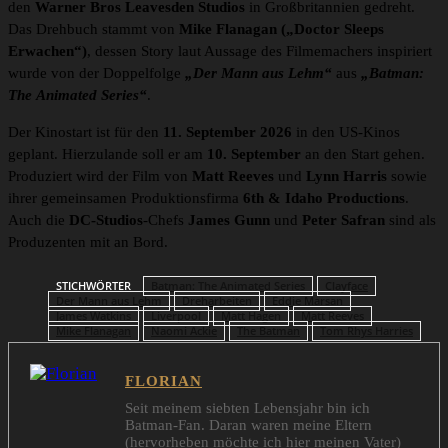
den
Warner Bros Leavesden Studios
in Großbritannien gedreht.
Das Drehbuch stammt von
Mike Flanagan („Doctor Sleeps
Erwachen“)
, dessen Story laut Aussage des Filmemachers inspiriert
wurde von der Doppelfolge
„Der Mann aus Lehm“
aus
„Batman:
The
Animated Series“
.
Der Kinostart ist für den
11. September 2026
in den US-Kinos
geplant. Hierzulande soll er am
10. September
an den Start gehen.
Produziert wird der Film von
Matt Reeves
und
Lynn Harris
sowie
ihrer gemeinsamen Produktionsfirma
6th & Idaho Productions
.
Auch die
DC-Studios
-Chefs
James Gunn
und
Peter Safran
sind als
Produzenten mit an Bord.
STICHWÖRTER
Batman: The Animated Series
Clayface
Der Mann aus Lehm
Dreharbeiten
Eddie Marsan
James Watkins
Liverpool
Matt Hagen
Matt Reeves
Mike Flanagan
Naomi Ackie
The Batman
Tom Rhys Harries
FLORIAN
Seit meinem siebten Lebensjahr bin ich
Batman-Fan. Daran waren meine Eltern
(hervorheben möchte ich hier meinen Vater)