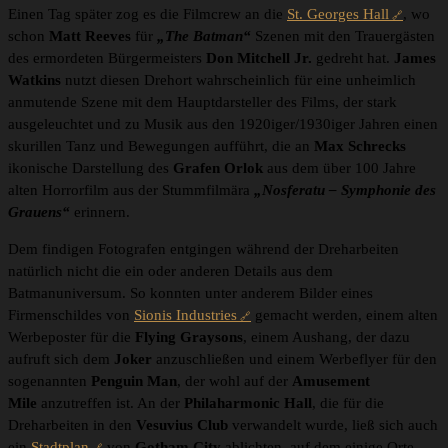
Einen Tag später zog es die Filmcrew an die
St. Georges Hall
, wo
schon
Matt Reeves
für
„The Batman“
Szenen mit den Trauergästen
des ermordeten Bürgermeisters
Don Mitchell Jr.
gedreht hat.
James
Watkins
nutzt diesen Drehort wahrscheinlich für eine unheimlich
anmutende Szene mit dem Hauptdarsteller des Films, der stark
ausgeleuchtet und zu Musik aus den 1920iger/1930iger Jahren einen
skurillen Tanz und Bewegungen aufführt, die an
Max Schrecks
ikonische Darstellung des
Grafen Orlok
aus dem über 100 Jahre
alten Horrorfilm aus der Stummfilmära
„Nosferatu –
Symphonie des
Grauens“
erinnern.
Dem findigen Fotografen entgingen während der Dreharbeiten
natürlich nicht die ein oder anderen Details aus dem
Batmanuniversum. So konnten unter anderem Bilder eines
Firmenschildes von
Sionis Industries
gemacht werden, einem alten
Werbeposter für die
Flying Graysons
, einem Aushang, der dazu
aufruft sich dem
Joker
anzuschließen und einem Werbeflyer für den
sogenannten
Penguin Man
, der wohl auf der
Amusement
Mile
anzutreffen ist. An der
Philaharmonic Hall
, die für die
Dreharbeiten in den
Vesuvius Club
verwandelt wurde, ließ sich auch
ein
Stadtplan
von
Gotham City
ablichten, auf dem einige Orte