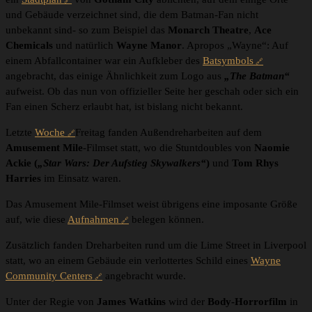
und Gebäude verzeichnet sind, die dem Batman-Fan nicht
unbekannt sind- so zum Beispiel das
Monarch Theatre
,
Ace
Chemicals
und natürlich
Wayne Manor
. Apropos „Wayne“: Auf
einem Abfallcontainer war ein Aufkleber des
Batsymbols
angebracht, das einige Ähnlichkeit zum Logo aus
„The Batman“
aufweist. Ob das nun von offizieller Seite her geschah oder sich ein
Fan einen Scherz erlaubt hat, ist bislang nicht bekannt.
Letzte
Woche
Freitag fanden Außendreharbeiten auf dem
Amusement Mile
-Filmset statt, wo die Stuntdoubles von
Naomie
Ackie (
„Star Wars: Der Aufstieg Skywalkers“
)
und
Tom Rhys
Harries
im Einsatz waren.
Das Amusement Mile-Filmset weist übrigens eine imposante Größe
auf, wie diese
Aufnahmen
belegen können.
Zusätzlich fanden Dreharbeiten rund um die Lime Street in Liverpool
statt, wo an einem Gebäude ein verlottertes Schild eines
Wayne
Community Centers
angebracht wurde.
Unter der Regie von
James Watkins
wird der
Body-Horrorfilm
in