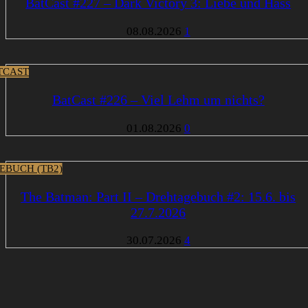
BatCast #227 – Dark Victory 3: Liebe und Hass
08.08.2026
1
TCAST
BatCast #226 – Viel Lehm um nichts?
01.08.2026
0
EBUCH (TB2)
The Batman: Part II – Drehtagebuch #2: 15.6. bis
27.7.2026
30.07.2026
4