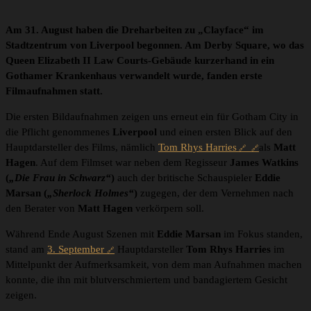
Am 31. August haben die Dreharbeiten zu „Clayface“ im
Stadtzentrum von Liverpool begonnen. Am Derby Square, wo das
Queen Elizabeth II Law Courts-Gebäude kurzerhand in ein
Gothamer Krankenhaus verwandelt wurde, fanden erste
Filmaufnahmen statt.
Die ersten Bildaufnahmen zeigen uns erneut ein für Gotham City in
die Pflicht genommenes
Liverpool
und einen ersten Blick auf den
Hauptdarsteller des Films, nämlich
Tom Rhys Harries
als
Matt
Hagen
. Auf dem Filmset war neben dem Regisseur
James Watkins
(
„Die Frau in Schwarz“
)
auch der britische Schauspieler
Eddie
Marsan
(
„Sherlock Holmes“
)
zugegen, der dem Vernehmen nach
den Berater von
Matt Hagen
verkörpern soll.
Während Ende August Szenen mit
Eddie Marsan
im Fokus standen,
stand am
3. September
Hauptdarsteller
Tom
Rhys Harries
im
Mittelpunkt der Aufmerksamkeit, von dem man Aufnahmen machen
konnte, die ihn mit blutverschmiertem und bandagiertem Gesicht
zeigen.