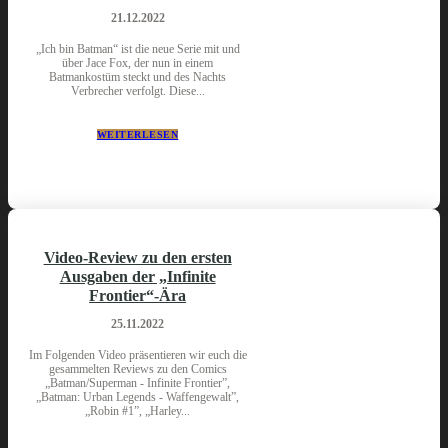
21.12.2022
„Ich bin Batman“ ist die neue Serie mit und
über Jace Fox, der nun in einem
Batmankostüm steckt und des Nachts
Verbrecher verfolgt. Diese...
WEITERLESEN
Video-Review zu den ersten
Ausgaben der „Infinite
Frontier“-Ära
25.11.2022
Im Folgenden Video präsentieren wir euch die
gesammelten Reviews zu den Comics
„Batman/Superman - Infinite Frontier”,
„Batman: Urban Legends - Waffengewalt”,
„Robin #1”, „Harley...