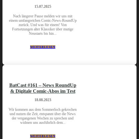
15.07.2025
Nach längerer Pause melden wir uns mit
einem umfangreichen Comic-News-RoundUp
zurück. Und was für einem! Von
Fortsetzungen alter Klassiker über mutige
Neustarts bis hin...
WEITERLESEN
BatCast #161 – News RoundUp
& Digitale Comic-Abos im Test
18.08.2023
Wir kommen aus dem Sommerloch gekrochen
und nutzen die Zeit, entspannt über die News
der vergangenen Wochen zu sprechen und
widmen uns ausführlich dem...
WEITERLESEN