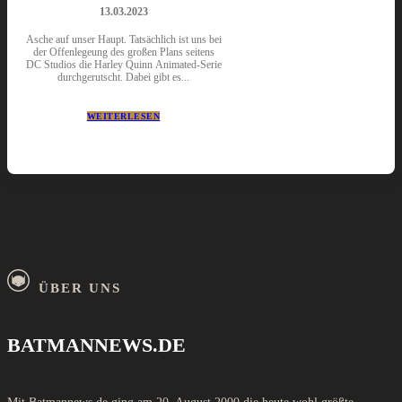
13.03.2023
Asche auf unser Haupt. Tatsächlich ist uns bei
der Offenlegeung des großen Plans seitens
DC Studios die Harley Quinn Animated-Serie
durchgerutscht. Dabei gibt es...
WEITERLESEN
ÜBER UNS
BATMANNEWS.DE