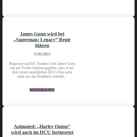
James Gunn wird bei
„Superman: Legacy” Regie
führen
15.03.2023
Regisseur und DC Studios-Chef James Gunn
hat auf Twitter bekannt gegeben, dass er bei
dem ersten tatsächlichen DCU-Film nicht
mehr nur das Drehbuch schreibt,...
WEITERLESEN
Animated: „Harley Quinn”
wird auch im DCU fortgesetzt