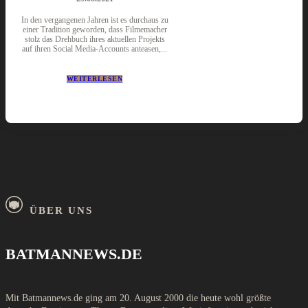
In den vergangenen Jahren ist es durchaus zu
einer Tradition geworden, dass Filmemacher
stolz das Drehbuch ihres aktuellen Projekts
auf ihren Social Media-Accounts anteasen,...
WEITERLESEN
ÜBER UNS
BATMANNEWS.DE
Mit Batmannews.de ging am 20. August 2000 die heute wohl größte