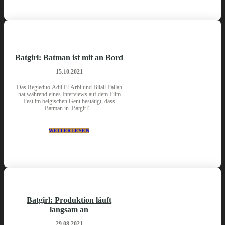
Batgirl: Batman ist mit an Bord
15.10.2021
Das Regieduo Adil El Arbi und Bilall Fallah
hat während eines Interviews auf dem Film
Fest im belgischen Gent bestätigt, dass
Batman in ,Batgirl'...
WEITERLESEN
Batgirl: Produktion läuft
langsam an
29.08.2021