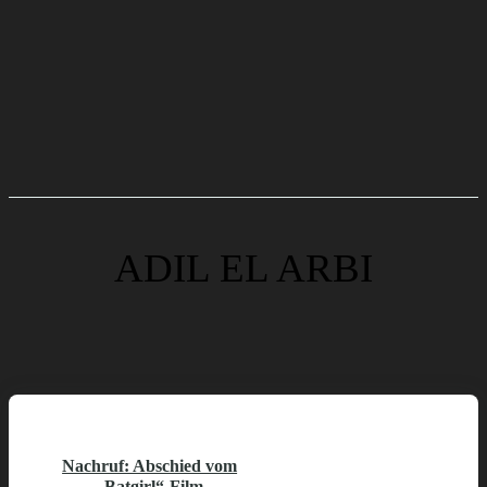
ADIL EL ARBI
Nachruf: Abschied vom
„Batgirl“-Film