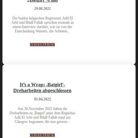
29.08.2022
Die beiden belgischen Regisseure Adil El
Arbi und Bilall Fallah sprechen erstmals in
einem Interview darüber, wie sie von der
Entscheidung Warners, die Arbeiten...
WEITERLESEN
It’s a Wrap: ,Batgirl‘-
Dreharbeiten abgeschlossen
01.04.2022
Am 30.November 2021 haben die
Dreharbeiten zu ,Batgirl' unter dem Regieduo
Adil El Arbi und Bilall Fallah rund um
Glasgow begonnen, die nun gestern...
WEITERLESEN