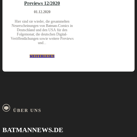
Previews 12/2020
01.12.2020
Hier sind sie wieder, die gesammelten
Neuerscheinungen von Batman-Comics in
Deutschland und den USA für den
Folgemonat; die deutschen Digital-
Veröffentlichungen sowie weitere Previews
und...
WEITERLESEN
ÜBER UNS
BATMANNEWS.DE