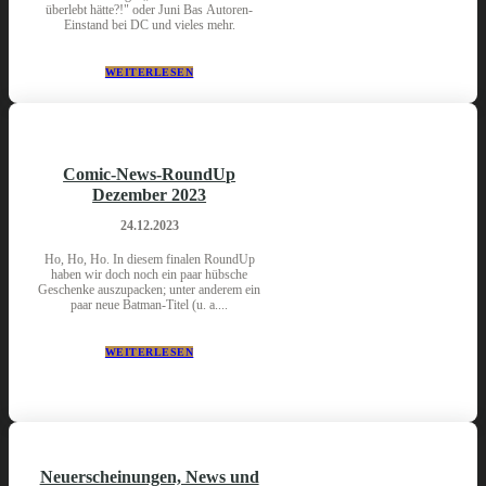
überlebt hätte?!" oder Juni Bas Autoren-
Einstand bei DC und vieles mehr.
WEITERLESEN
Comic-News-RoundUp
Dezember 2023
24.12.2023
Ho, Ho, Ho. In diesem finalen RoundUp
haben wir doch noch ein paar hübsche
Geschenke auszupacken; unter anderem ein
paar neue Batman-Titel (u. a....
WEITERLESEN
Neuerscheinungen, News und