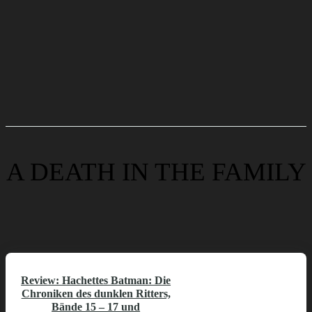
A DEATH IN THE FAMILY
Review: Hachettes Batman: Die
Chroniken des dunklen Ritters,
Bände 15 – 17 und