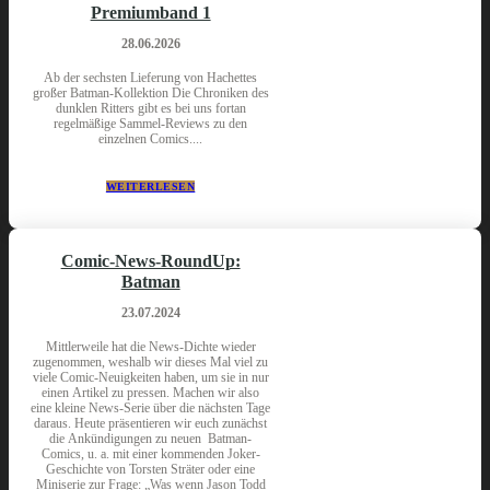
Premiumband 1
28.06.2026
Ab der sechsten Lieferung von Hachettes
großer Batman-Kollektion Die Chroniken des
dunklen Ritters gibt es bei uns fortan
regelmäßige Sammel-Reviews zu den
einzelnen Comics....
WEITERLESEN
Comic-News-RoundUp:
Batman
23.07.2024
Mittlerweile hat die News-Dichte wieder
zugenommen, weshalb wir dieses Mal viel zu
viele Comic-Neuigkeiten haben, um sie in nur
einen Artikel zu pressen. Machen wir also
eine kleine News-Serie über die nächsten Tage
daraus. Heute präsentieren wir euch zunächst
die Ankündigungen zu neuen Batman-
Comics, u. a. mit einer kommenden Joker-
Geschichte von Torsten Sträter oder eine
Miniserie zur Frage: „Was wenn Jason Todd