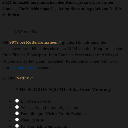
2021 finanziell unrühmlich in den Kinos gestartet, ist James
Gunns „The Suicide Squad“ jetzt im Streamingpaket von Netflix
zu finden.
© Warner Bros.
Mit
90% bei RottenTomatoes
gilt der Film als einer der
bestbewertesten Filme des einstigen DCEU. In den Hauptrollen sind
Idris Elba als Bloodsport, John Cena als Peacemaker und Margot
Robbie als Harley Quinn zu sehen. Regie führte James Gunn, der
nun
das neue DCU
steuert.
Quelle:
Netflix
THE SUICIDE SQUAD ist da. Eure Meinung!
Ein Meisterwerk!
Was ein Spaß! Großartiger Film.
Fand ihn gut. Nichts für die Ewigkeit.
Naja, geht so.
Ich war richtig enttäuscht.