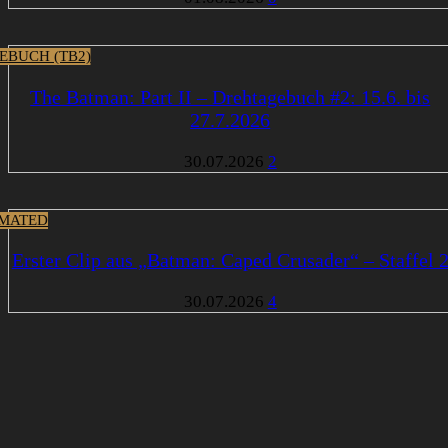
EBUCH (TB2)
The Batman: Part II – Drehtagebuch #2: 15.6. bis
27.7.2026
30.07.2026
2
MATED
Erster Clip aus „Batman: Caped Crusader“ – Staffel 
30.07.2026
4