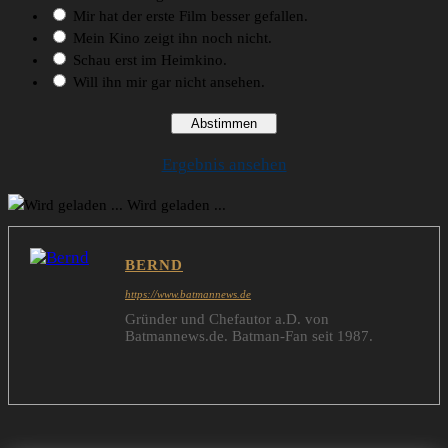
Mir hat der erste Film besser gefallen.
Mein Kino zeigt ihn noch nicht.
Schau erst im Heimkino.
Will ihn mir gar nicht ansehen.
Ergebnis ansehen
Wird geladen ...
BERND
https://www.batmannews.de
Gründer und Chefautor a.D. von
Batmannews.de. Batman-Fan seit 1987.