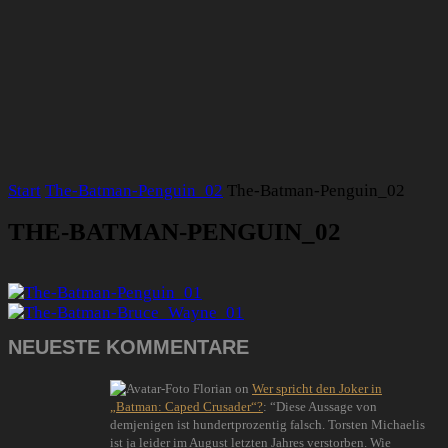
Start
The-Batman-Penguin_02
The-Batman-Penguin_02
THE-BATMAN-PENGUIN_02
NEUESTE KOMMENTARE
Florian
on
Wer spricht den Joker in
„Batman: Caped Crusader“?
: “
Diese Aussage von
demjenigen ist hundertprozentig falsch. Torsten Michaelis
ist ja leider im August letzten Jahres verstorben. Wie