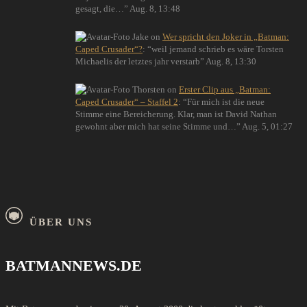
gesagt, die…
”
Aug. 8, 13:48
Jake
on
Wer spricht den Joker in „Batman:
Caped Crusader“?
: “
weil jemand schrieb es wäre Torsten
Michaelis der letztes jahr verstarb
”
Aug. 8, 13:30
Thorsten
on
Erster Clip aus „Batman:
Caped Crusader“ – Staffel 2
: “
Für mich ist die neue
Stimme eine Bereicherung. Klar, man ist David Nathan
gewohnt aber mich hat seine Stimme und…
”
Aug. 5, 01:27
ÜBER UNS
BATMANNEWS.DE