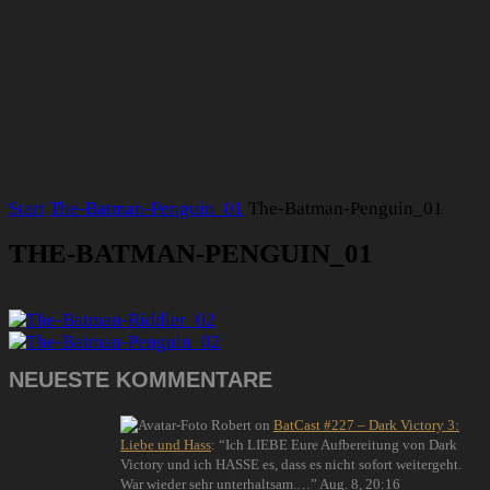
Start
The-Batman-Penguin_01
The-Batman-Penguin_01
THE-BATMAN-PENGUIN_01
NEUESTE KOMMENTARE
Robert
on
BatCast #227 – Dark Victory 3:
Liebe und Hass
: “
Ich LIEBE Eure Aufbereitung von Dark
Victory und ich HASSE es, dass es nicht sofort weitergeht.
War wieder sehr unterhaltsam.…
”
Aug. 8, 20:16