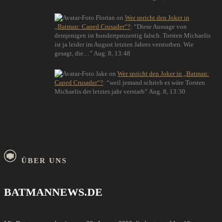
Florian
on
Wer spricht den Joker in
„Batman: Caped Crusader“?
: “
Diese Aussage von
demjenigen ist hundertprozentig falsch. Torsten Michaelis
ist ja leider im August letzten Jahres verstorben. Wie
gesagt, die…
”
Aug. 8, 13:48
Jake
on
Wer spricht den Joker in „Batman:
Caped Crusader“?
: “
weil jemand schrieb es wäre Torsten
Michaelis der letztes jahr verstarb
”
Aug. 8, 13:30
ÜBER UNS
BATMANNEWS.DE