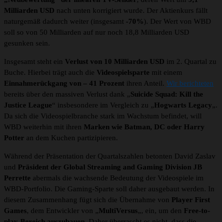
Milliarden USD
nach unten korrigiert wurde. Der Aktienkurs fällt
naturgemäß dadurch weiter (insgesamt
-70%
). Der Wert von WBD
soll so von 50 Milliarden auf nur noch 18,8 Milliarden USD
gesunken sein.
Insgesamt steht ein
Verlust von 10 Milliarden USD
im 2. Quartal zu
Buche. Hierbei trägt auch die
Videospielsparte
mit einem
Einnahmerückgang von – 41 Prozent
ihren Anteil.
Wir berichteten
bereits über den massiven Verlust dank „
Suicide Squad: Kill the
Justice League
“ insbesondere im Vergleich zu „
Hogwarts Legacy
„.
Da sich die Videospielbranche stark im Wachstum befindet, will
WBD weiterhin mit ihren
Marken wie Batman, DC oder Harry
Potter
an dem Kuchen partizipieren.
Während der Präsentation der Quartalszahlen betonten David Zaslav
und
Präsident der Global Streaming and Gaming Division JB
Perrette
abermals die wachsende Bedeutung der Videospiele im
WBD-Portfolio. Die Gaming-Sparte soll daher ausgebaut werden. In
diesem Zusammenhang fügt sich die Übernahme von
Player First
Games
, dem Entwickler von „
MultiVersus
„, ein, um den
Free-to-
play-Bereich auszubauen
. Daher überrascht es nicht, dass die