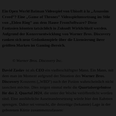
Ein Open World Batman Videospiel von Ubisoft à la „Assassins
Creed“? Eine „Game of Thrones“ Videospielumsetzung im Stile
von „Elden Ring“ aus dem Hause FromSoftware? Diese
Fantasien könnten tatsächlich in Zukunft Wirklichkeit werden.
Aufgrund der Konzernentwicklung von Warner Bros. Discovery
ranken sich neue Gedankenspiele über die Lizensierung ihrer
größten Marken im Gaming-Bereich.
© Warner Bros. Discovery Inc.
David Zaslav
ist als
CEO
ein vielbeschäftigter Mann. Ein Mann, mit
dem man im Moment aufgrund der Situation des
Warner Bros.
Discovery
Konzerns („WBD“) nach der Fusion wahrscheinlich nicht
tauschen möchte. Dies zeigen einmal mehr die
Quartalsergebnisse
für das 2. Quartal 2024
, die unter der Woche veröffentlicht worden
sind. Eine ausführliche Auseinandersetzung würde hier den Rahmen
sprengen. Daher sei versucht, die derzeitige (bekannte) Lage in der
gebotenen Kürze zusammenzufassen: