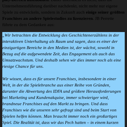
Unternehmensführung darüber nachdenkt, nicht mehr nur eigene
Spiele zu entwickeln, sondern in Zukunft auch
einige seiner größten
Franchises an andere Spielestudios zu lizenzieren
. JB Perrette
führte zu dem Gedanken aus:
„Wir betrachten die Entwicklung des Geschichtenerzählens in der
interaktiven Unterhaltung als Raum und sagen, dass es einer der
einzigartigen Bereiche in den Medien ist, der wächst, sowohl in
Bezug auf die aufgewendete Zeit, das Engagement als auch das
Umsatzwachstum. Und deshalb sehen wir dies immer noch als eine
riesige Chance für uns.
Wir wissen, dass es für unsere Franchises, insbesondere in einer
Welt, in der die Spielebranche aus einer Reihe von Gründen,
darunter die Abwertung des IDFA und größere Herausforderungen
bei Marketing und Kundenakquise, immer schwieriger wird,
brandneue Franchises auf den Markt zu bringen. Und dass
Franchises wie die unseren sehr gefragt sind und beim Start von
Spielen helfen können. Man braucht immer noch ein großartiges
Spiel. Die Realität ist, dass wir das Pech hatten – in einem kurzen