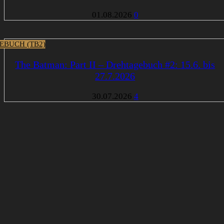
01.08.2026
0
EBUCH (TB2)
The Batman: Part II – Drehtagebuch #2: 15.6. bis
27.7.2026
30.07.2026
4