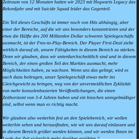
Zeitraum von 12 Monaten hatten wir 2023 mit Hogwarts Legacy das
Rekordjahr und mit Suicide Squad leider das Gegenteil.
Ein Teil dieses Geschäfts ist immer noch von Hits abhängig, aber
einer der Bereiche, auf die wir uns besonders konzentrieren und der
etwa die Hälfte des 200 Milliarden Dollar schweren Spielegeschäfts
ausmacht, ist der Free-to-Play-Bereich. Der Player First-Deal zielte
wirklich darauf ab, unsere Fähigkeiten in diesem Bereich zu stärken.
Denn wir glauben, dass wir unterdurchschnittlich sind und in diesem
Bereich, der einen großen Teil des Marktes ausmacht, mehr
Möglichkeiten haben, zu wachsen. Wenn uns das gelingt, wird es
auch dazu beitragen, unser Spielegeschäft etwas mehr ins
Gleichgewicht zu bringen, weg von der unvermeidlichen Zyklizität
von mehr konsolenbasierten Veröffentlichungen, die einen
Zeithorizont von 3-4 Jahren haben und ein bisschen unregelmäßiger
sind, selbst wenn man es richtig macht.
Wir glauben also weiterhin fest an den Spielebereich, wir wollen
weiterhin sehen und herausfinden, wie wir uns darauf einlassen und
in diesem Bereich größer werden können, und wir werden Ihnen im
Laufe der Zeit sicherlich mehr darüber erzählen.“