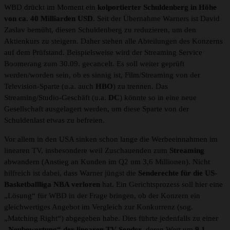
WBD drückt im Moment ein
kolportierter Schuldenberg in Höhe
von ca. 40 Milliarden USD
. Seit der Übernahme Warners ist David
Zaslav bemüht, diesen Schuldenberg zu reduzieren, um den
Aktienkurs zu steigern. Daher stehen alle Abteilungen des Konzerns
auf dem Prüfstand. Beispielsweise wird der Streaming Service
Boomerang zum 30.09. gecancelt. Es soll weiter geprüft
werden/worden sein, ob es sinnig ist, Film/Streaming von der
Television-Sparte (u.a. auch
HBO
) zu trennen. Das
Streaming/Studio-Geschäft (u.a.
DC
) könnte so in eine neue
Gesellschaft ausgelagert werden, um diese Sparte von der
Schuldenlast etwas zu befreien.
Vor allem in den USA sinken schon lange die Werbeeinnahmen im
linearen TV, insbesondere weil Zuschauenden zum
Streaming
abwandern (Anstieg an Kunden im Q2 um 3,6 Millionen). Nicht
hilfreich ist dabei, dass Warner jüngst die
Senderechte für die US-
Basketballliga NBA verloren
hat. Ein Gerichtsprozess soll hier eine
„Lösung“ für WBD in der Frage bringen, ob der Konzern ein
gleichwertiges Angebot im Vergleich zur Konkurrenz (sog.
„Matching Right“) abgegeben habe. Dies führte jedenfalls zu einer
„Neubewertung“ der linearen TV-Sender
, deren Wert um
9,1