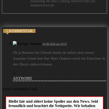
zuständig für den Gaming Bereich hier auf
batmannews.de.
1 KOMMENTAR
Savage
10.08.2024 um 19:27
Oh ja Batman bei Ubisoft damit sie neben dem neuen
Asassins Creed und Star Wars Outlaws noch ein Franchise in
den Dreck ziehen können.
3
ANTWORT
DEIN KOMMENTAR: