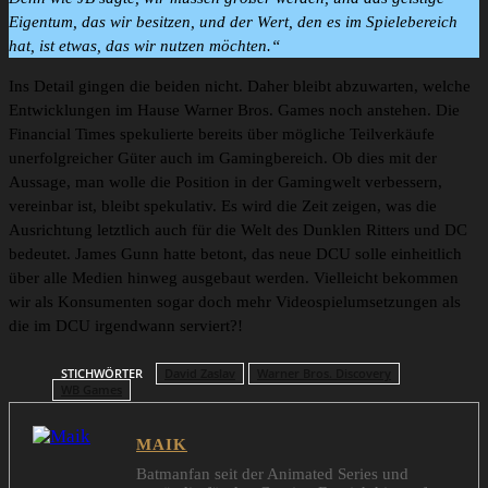
Eigentum, das wir besitzen, und der Wert, den es im Spielebereich
hat, ist etwas, das wir nutzen möchten.“
Ins Detail gingen die beiden nicht. Daher bleibt abzuwarten, welche
Entwicklungen im Hause Warner Bros. Games noch anstehen. Die
Financial Times spekulierte bereits über mögliche Teilverkäufe
unerfolgreicher Güter auch im Gamingbereich. Ob dies mit der
Aussage, man wolle die Position in der Gamingwelt verbessern,
vereinbar ist, bleibt spekulativ. Es wird die Zeit zeigen, was die
Ausrichtung letztlich auch für die Welt des Dunklen Ritters und DC
bedeutet. James Gunn hatte betont, das neue DCU solle einheitlich
über alle Medien hinweg ausgebaut werden. Vielleicht bekommen
wir als Konsumenten sogar doch mehr Videospielumsetzungen als
die im DCU irgendwann serviert?!
STICHWÖRTER
David Zaslav
Warner Bros. Discovery
WB Games
MAIK
Batmanfan seit der Animated Series und