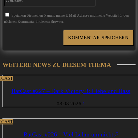
Speichern Sie meinen Namen, meine E-Mail-Adresse und meine Website für den
nächsten Kommentar in diesem Browser.
WEITERE NEWS ZU DIESEM THEMA
TCAST
BatCast #227 – Dark Victory 3: Liebe und Hass
08.08.2026
1
TCAST
BatCast #226 – Viel Lehm um nichts?