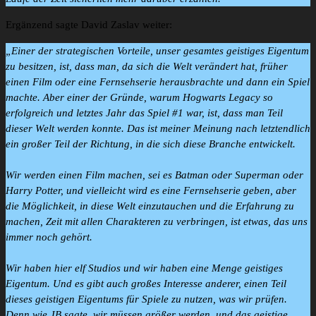
Ergänzend sagte David Zaslav weiter:
„Einer der strategischen Vorteile, unser gesamtes geistiges Eigentum
zu besitzen, ist, dass man, da sich die Welt verändert hat, früher
einen Film oder eine Fernsehserie herausbrachte und dann ein Spiel
machte. Aber einer der Gründe, warum Hogwarts Legacy so
erfolgreich und letztes Jahr das Spiel #1 war, ist, dass man Teil
dieser Welt werden konnte. Das ist meiner Meinung nach letztendlich
ein großer Teil der Richtung, in die sich diese Branche entwickelt.
Wir werden einen Film machen, sei es Batman oder Superman oder
Harry Potter, und vielleicht wird es eine Fernsehserie geben, aber
die Möglichkeit, in diese Welt einzutauchen und die Erfahrung zu
machen, Zeit mit allen Charakteren zu verbringen, ist etwas, das uns
immer noch gehört.
Wir haben hier elf Studios und wir haben eine Menge geistiges
Eigentum. Und es gibt auch großes Interesse anderer, einen Teil
dieses geistigen Eigentums für Spiele zu nutzen, was wir prüfen.
Denn wie JB sagte, wir müssen größer werden, und das geistige