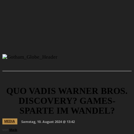
QUO VADIS WARNER BROS.
DISCOVERY? GAMES-
SPARTE IM WANDEL?
MEDIA
Samstag, 10. August 2024 @ 13:42
von
Maik