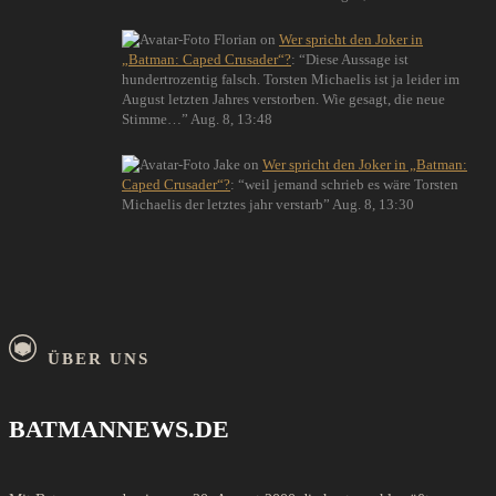
Florian
on
Wer spricht den Joker in
„Batman: Caped Crusader“?
: “
Diese Aussage ist
hundertrozentig falsch. Torsten Michaelis ist ja leider im
August letzten Jahres verstorben. Wie gesagt, die neue
Stimme…
”
Aug. 8, 13:48
Jake
on
Wer spricht den Joker in „Batman:
Caped Crusader“?
: “
weil jemand schrieb es wäre Torsten
Michaelis der letztes jahr verstarb
”
Aug. 8, 13:30
ÜBER UNS
BATMANNEWS.DE