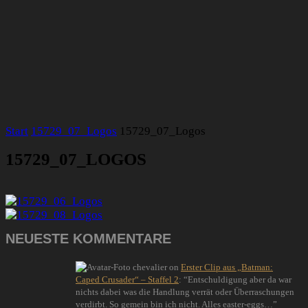
Start
15729_07_Logos
15729_07_Logos
15729_07_LOGOS
NEUESTE KOMMENTARE
chevalier
on
Erster Clip aus „Batman:
Caped Crusader“ – Staffel 2
: “
Entschuldigung aber da war
nichts dabei was die Handlung verrät oder Überraschungen
verdirbt. So gemein bin ich nicht. Alles easter-eggs…
”