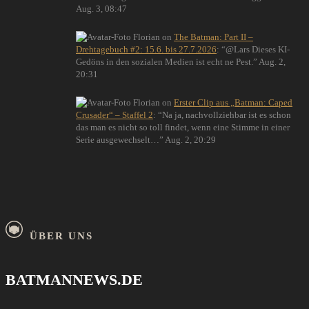
Aug. 3, 08:47
Florian
on
The Batman: Part II –
Drehtagebuch #2: 15.6. bis 27.7.2026
: “
@Lars Dieses KI-
Gedöns in den sozialen Medien ist echt ne Pest.
”
Aug. 2,
20:31
Florian
on
Erster Clip aus „Batman: Caped
Crusader“ – Staffel 2
: “
Na ja, nachvollziehbar ist es schon
das man es nicht so toll findet, wenn eine Stimme in einer
Serie ausgewechselt…
”
Aug. 2, 20:29
ÜBER UNS
BATMANNEWS.DE