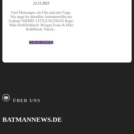
22.12.2023
Fünf Meinungen, ein Film und eine Frage:
Was taugt der aktuellste Animationsfilm aus
Gotham? MERRY LITTLE BATMAN Regie:
Mike RothDrehbuch: Morgan Evans & Mike
RothMusik: Patrick...
WEITERLESEN
ÜBER UNS
BATMANNEWS.DE