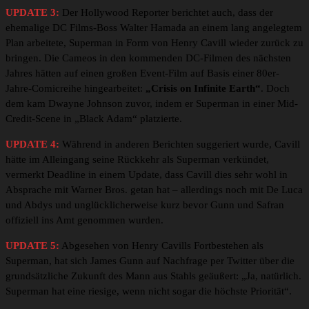
UPDATE 3:
Der Hollywood Reporter berichtet auch, dass der
ehemalige DC Films-Boss Walter Hamada an einem lang angelegtem
Plan arbeitete, Superman in Form von Henry Cavill wieder zurück zu
bringen. Die Cameos in den kommenden DC-Filmen des nächsten
Jahres hätten auf einen großen Event-Film auf Basis einer 80er-
Jahre-Comicreihe hingearbeitet:
„Crisis on Infinite Earth“
. Doch
dem kam Dwayne Johnson zuvor, indem er Superman in einer Mid-
Credit-Scene in „Black Adam“ platzierte.
UPDATE 4:
Während in anderen Berichten suggeriert wurde, Cavill
hätte im Alleingang seine Rückkehr als Superman verkündet,
vermerkt Deadline in einem Update, dass Cavill dies sehr wohl in
Absprache mit Warner Bros. getan hat – allerdings noch mit De Luca
und Abdys und unglücklicherweise kurz bevor Gunn und Safran
offiziell ins Amt genommen wurden.
UPDATE 5:
Abgesehen von Henry Cavills Fortbestehen als
Superman, hat sich James Gunn auf Nachfrage per Twitter über die
grundsätzliche Zukunft des Mann aus Stahls geäußert: „Ja, natürlich.
Superman hat eine riesige, wenn nicht sogar die höchste Priorität“.