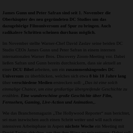
James Gunn und Peter Safran sind seit 1. November die
Oberhäupter des neu gegründeten DC Studios um das
dazugehörige Filmuniversum auf Spur zu bringen. Auch
radikalere Schritten scheinen durchaus möglich.
Im November stellte Warner-Chef David Zaslav seine beiden DC
Studio CEOs James Gunn und Peter Safran in einem internen
internationalen Warner Bros. Discovery Zoom-Meeting vor. Dabei
ließen Safran und Gunn bereits durchsickern, dass sie aktuell an
einer
DCU Bibel
arbeiten, um ein
zusammenhängendes DC
Universum
zu überblicken, welches sich etwa
8 bis 10 Jahre lang
über
verschiedene Medien
erstrecken soll:
„Das ist eine solch
einmalige Chance, um eine großartige übergreifende Geschichte zu
erzählen.
Eine wunderschöne große Geschichte über Film,
Fernsehen, Gaming, Live-Action und Animation
„.
Wie das Branchenmagazin „The Hollywood Reporter“ nun berichtet,
sei man inzwischen auch einen Schritt weiter und will nach einer
intensiven Arbeitsphase in Aspen
nächste Woche
ein Meeting mit
David Zaslav abhalten, um ihm ihre Pläne zu präsentieren. Dabei soll