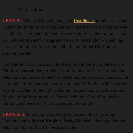
© Warner Bros.
UPDATE:
Wie das Branchenmagazin
Deadline
berichtet, hat sich
Henry Cavill mit seiner Rückkehr als Superman wohl etwas zu weit
aus dem Fenster gelehnt. Denn es war seine Entscheidung dies am
24. Oktober in einem Instagram-Video zu verkünden – einen Tag
bevor Gunn und Safran zu den Oberhäuptern der DC Studios
ernannt wurden.
Die Warner CEOs De Luca und Abdy, die in der Zwischenzeit die
Führung übernahmen, erhielten von Produzent Charles Roven einen
Pitch zu einer „Man of Steel“-Fortsetzung. Doch dieser wusste nicht
zu gefallen und man wollte auf die neuen DC Studios-Chefs warten.
So erhielt „Man of Steel 2“ weder ein Grünes Licht, noch war ein
Regisseur dafür vorgesehen. Somit bleibt der Slot offen, bis das
Studio einen besseren Pitch präsentiert bekommt.
UPDATE 2:
Laut dem Hollywood Reporter soll der britische
Drehbuchautor
Steven Knight
(„Peaky Blinders“ den abgelehnten
Pitch zu „Man of Steel 2“ verfasst haben.