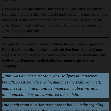
Und was würde dies nun für unseren Dunklen Ritter bedeuten?
Hier scheint vorerst alles wie gehabt und von dem Gunn-Safran-Plan
unberührt. Matt Reeves schreibt weiterhin an der Fortsetzung zu
„The Batman“ und wird auch die zwei Batman-Serien, inklusive
„The Penguin“, überblicken.
Was jetzt schon ein spürbarer Unterschied zur vorherigen DC-
Riege ist, ist der direkte Austausch mit den Fans. James Gunn
zögert selten, auf Fragen direkt zu antworten und auch mit dem
Hollywood Reporter-Artikel pflegt er einen recht offenen
Umgang:
„Nun, was die gestrige Story des Hollywood Reporters
betrifft, so ist manches wahr, manches die Halbwahrheit,
manches stimmt nicht und bei manchem haben wir noch
nicht entschieden, ob es wahr ist oder nicht.
Und auch wenn nun der erste Monat bei DC sehr ergiebig