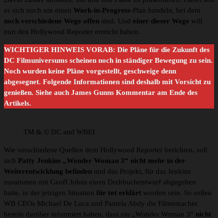
es sich noch um einen
Work-in-Progress
-Plan handeln, bei dem
noch verschiedene Wege offen
sind. Und
einer dieser Wege
will
nun den Hollywood Reporter erreicht haben.
WICHTIGER
HINWEIS VORAB: Die Pläne für die Zukunft des
DC Filmuniversums scheinen noch in ständiger Bewegung zu sein.
Noch wurden keine Pläne vorgestellt, geschweige denn
abgesegnet. Folgende Informationen sind deshalb mit Vorsicht zu
genießen.
Siehe auch James Gunns Kommentar am Ende des
Artikels.
TM & © DC and WBEI
Wie verschiedene Quellen dem Hollywood Reporter berichten, soll
sich
Patty Jenkins „Wonder Woman 3“ nicht mehr in der
Weiterentwicklung befinden
und das Projekt, für das Jenkins
zusammen mit Geoff Johns einen Drehbuchentwurf abgegeben
hatte, in der jetzigen Situation
für tot erklärt
worden sein. So sollen
WB CEOs Michael De Luca und Pamela Abdy die Filmemacher
bereits darüber informiert haben, dass ein „Wonder Woman 3“
nicht