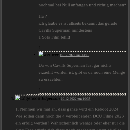
nochmal bei Null anfangen und richtig machen“
Hä ?
ich glaube es ist allseits bekannt das gerade
Cavills Superman mindestens
1 Solo Film fehlt!
1
wer
10.12.2022 um 14:00
Da von Cavills Superman fast gar nichts
erzaehlt worden ist, gibt es da noch eine Menge
zu erzaehlen.
1
Edgenson
09.12.2022 um 10:35
1. Nehmen wir mal an, dass ganze wird ein Reboot 2024.
Wie sollen dann noch die 4 verbleibenden DCU Filme 2023
ein erfolg werden? Wahrscheinlich wenige oder eher nur die