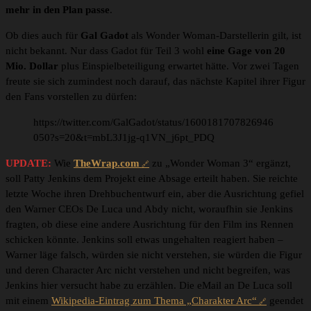
mehr in den Plan passe
.
Ob dies auch für
Gal Gadot
als Wonder Woman-Darstellerin gilt, ist
nicht bekannt. Nur dass Gadot für Teil 3 wohl
eine Gage von 20
Mio. Dollar
plus Einspielbeteiligung erwartet hätte. Vor zwei Tagen
freute sie sich zumindest noch darauf, das nächste Kapitel ihrer Figur
den Fans vorstellen zu dürfen:
https://twitter.com/GalGadot/status/1600181707826946
050?s=20&t=mbL3J1jg-q1VN_j6pt_PDQ
UPDATE:
Wie
TheWrap.com
zu „Wonder Woman 3“ ergänzt,
soll Patty Jenkins dem Projekt eine Absage erteilt haben. Sie reichte
letzte Woche ihren Drehbuchentwurf ein, aber die Ausrichtung gefiel
den Warner CEOs De Luca und Abdy nicht, woraufhin sie Jenkins
fragten, ob diese eine andere Ausrichtung für den Film ins Rennen
schicken könnte. Jenkins soll etwas ungehalten reagiert haben –
Warner läge falsch, würden sie nicht verstehen, sie würden die Figur
und deren Character Arc nicht verstehen und nicht begreifen, was
Jenkins hier versucht habe zu erzählen. Die eMail an De Luca soll
mit einem
Wikipedia-Eintrag zum Thema „Charakter Arc“
geendet