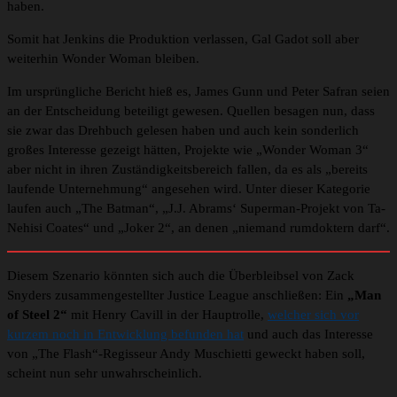
haben.
Somit hat Jenkins die Produktion verlassen, Gal Gadot soll aber
weiterhin Wonder Woman bleiben.
Im ursprüngliche Bericht hieß es, James Gunn und Peter Safran seien
an der Entscheidung beteiligt gewesen. Quellen besagen nun, dass
sie zwar das Drehbuch gelesen haben und auch kein sonderlich
großes Interesse gezeigt hätten, Projekte wie „Wonder Woman 3“
aber nicht in ihren Zuständigkeitsbereich fallen, da es als „bereits
laufende Unternehmung“ angesehen wird. Unter dieser Kategorie
laufen auch „The Batman“, „J.J. Abrams‘ Superman-Projekt von Ta-
Nehisi Coates“ und „Joker 2“, an denen „niemand rumdoktern darf“.
Diesem Szenario könnten sich auch die Überbleibsel von Zack
Snyders zusammengestellter Justice League anschließen: Ein
„Man
of Steel 2“
mit Henry Cavill in der Hauptrolle,
welcher sich vor
kurzem noch in Entwicklung befunden hat
und auch das Interesse
von „The Flash“-Regisseur Andy Muschietti geweckt haben soll,
scheint nun sehr unwahrscheinlich.