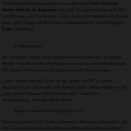
Hollywood Reporter geht davon aus, dass dies
Jason Momoas
letzter Auftritt als Aquaman
sein wird. So ganz will man sich aber
von Momoa – laut Gerüchten – dann doch nicht trennen und er wäre
unter neuer Flagge als fluchender intergalaktischer Kopfgeldjäger
Lobo
vorstellbar.
© Warner Bros.
Im November wurde Jason Momoa in einem Interview zu seinem
Netflix-Film Slumberland befragt, wie er zu der neuen Situation bei
DC Studios steht und machte geheimnisvolle Andeutungen:
„Peter Safran und Mr. Gunn an der Spitze von DC zu sehen
begeistert mich. Da werden eine Menge cooler Dinge kommen. Und
einer meiner Träume wird dadurch wahr – unter ihrer
Verantwortung. Deshalb: bleibt dran!“
https://youtu.be/iPOHMpyQn30?t=217
Gunn ist nun auch der Twitter-Alternative Mastadon beigetreten, auf
der er provokativ mit einem Bild vom Präsi seinen Einstand feiert: