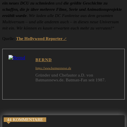
ein neues DCU zu schmieden
und
die größte Geschichte zu
schaffen, die je über mehrere Filme, Serie und Animationsprojekte
erzählt wurde
. Wir laden alle DC Fankreise aus dem gesamten
Multiversum – und alle anderen auch – in dieses neue Universum
mit ein. Wir können es kaum erwarten euch mehr zu verraten!“
Quelle:
The Hollywood Reporter
BERND
https://www.batmannews.de
Gründer und Chefautor a.D. von
Batmannews.de. Batman-Fan seit 1987.
44 KOMMENTARE