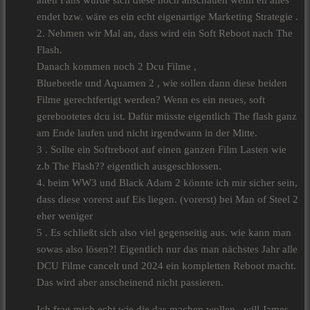
alten Fans würde sich diese noch anschauen wenn eh alles
endet bzw. wäre es ein echt eigenartige Marketing Strategie .
2. Nehmen wir Mal an, dass wird ein Soft Reboot nach The
Flash.
Danach kommen noch 2 Dcu Filme ,
Bluebeetle und Aquamen 2 , wie sollen dann diese beiden
Filme gerechtfertigt werden? Wenn es ein neues, soft
gerebootetes dcu ist. Dafür müsste eigentlich The flash ganz
am Ende laufen und nicht irgendwann in der Mitte.
3 . Sollte ein Softreboot auf einen ganzen Film Lasten wie
z.b The Flash?? eigentlich ausgeschlossen.
4. beim WW3 und Black Adam 2 könnte ich mir sicher sein,
dass diese vorerst auf Eis liegen. (vorerst) bei Man of Steel 2
eher weniger
5 . Es schließt sich also viel gegenseitig aus. wie kann man
sowas also lösen?! Eigentlich nur das man nächstes Jahr alle
DCU Filme cancelt und 2024 ein kompletten Reboot macht.
Das wird aber anscheinend nicht passieren.
Ich frag mich echt wie die das machen wollen , will James