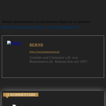
Ein Beitrag geteilt von Gareth Evans (@ghuwevans)
22. Okt 2017 um 13:29 Uhr
Weitere Informationen zu Deathstroke findet ihr in unserem
BATCAST mit dem Thema „Wer ist Deathstroke“
BERND
https://www.batmannews.de
Gründer und Chefautor a.D. von
Batmannews.de. Batman-Fan seit 1987.
11 KOMMENTARE