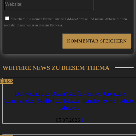
Website:
Speichern Sie meinen Namen, meine E-Mail-Adresse und meine Website für den
nächsten Kommentar in diesem Browser.
WEITERE NEWS ZU DIESEM THEMA
 FILMS
DC RoundUp: Olsen/Grodd -Serie / Creature
Commandos: Staffel 2 / Mister Terrific-Serie / Miste
Miracle
05.07.2026
1