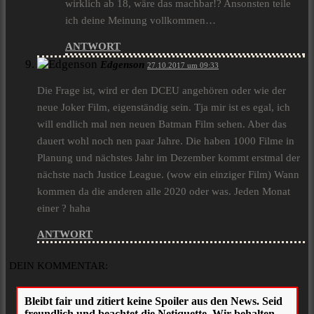
wirklich ab 18, wäre das machbar!? Ansonsten teile
ich deine Meinung vollkommen…
ANTWORT
Edgenson
27.10.2017 um 09:33
Die Frage ist, wird er den DCEU angehören oder wie der
neue Joker Film, eigenständig sein. Tja mir ist es egal, ich
will endlich mal nen neuen Batman Film sehen. Aber das
dauert wohl noch nen paar Jahre. Die haben 1000 Filme in
Planung und nächstes Jahr im Dezember kommt erstmal der
nächste nach Justice League. (wow ein einziger Film) Wann
kommen da die anderen alle 2020 oder was. Jeden Monat
einer ? haha
ANTWORT
DEIN KOMMENTAR: