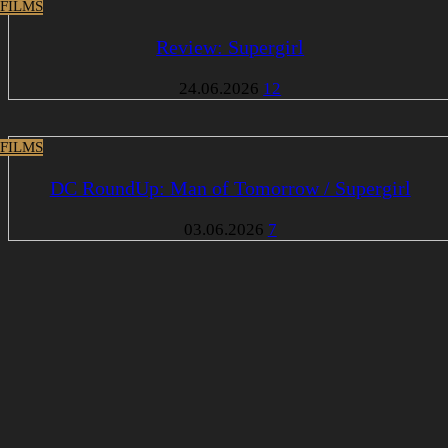
 FILMS
Review: Supergirl
24.06.2026
12
 FILMS
DC RoundUp: Man of Tomorrow / Supergirl
03.06.2026
7