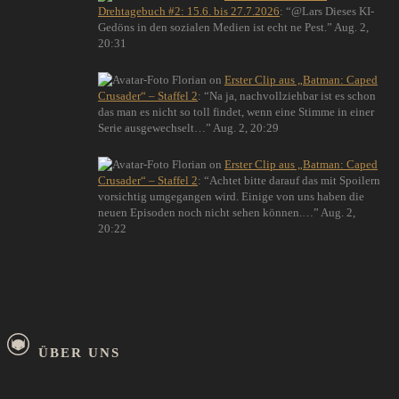
Drehtagebuch #2: 15.6. bis 27.7.2026
: “
@Lars Dieses KI-
Gedöns in den sozialen Medien ist echt ne Pest.
”
Aug. 2,
20:31
Florian
on
Erster Clip aus „Batman: Caped
Crusader“ – Staffel 2
: “
Na ja, nachvollziehbar ist es schon
das man es nicht so toll findet, wenn eine Stimme in einer
Serie ausgewechselt…
”
Aug. 2, 20:29
Florian
on
Erster Clip aus „Batman: Caped
Crusader“ – Staffel 2
: “
Achtet bitte darauf das mit Spoilern
vorsichtig umgegangen wird. Einige von uns haben die
neuen Episoden noch nicht sehen können.…
”
Aug. 2,
20:22
ÜBER UNS