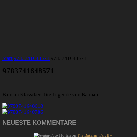
Start
9783741648571
9783741648571
9783741648571
Batman Klassiker: Die Legende von Batman
NEUESTE KOMMENTARE
Florian
on
The Batman: Part II –