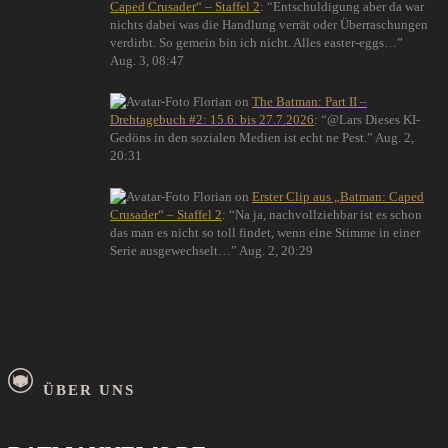
Caped Crusader“ – Staffel 2
: “
Entschuldigung aber da war
nichts dabei was die Handlung verrät oder Überraschungen
verdirbt. So gemein bin ich nicht. Alles easter-eggs…
”
Aug. 3, 08:47
Florian
on
The Batman: Part II –
Drehtagebuch #2: 15.6. bis 27.7.2026
: “
@Lars Dieses KI-
Gedöns in den sozialen Medien ist echt ne Pest.
”
Aug. 2,
20:31
Florian
on
Erster Clip aus „Batman: Caped
Crusader“ – Staffel 2
: “
Na ja, nachvollziehbar ist es schon
das man es nicht so toll findet, wenn eine Stimme in einer
Serie ausgewechselt…
”
Aug. 2, 20:29
ÜBER UNS