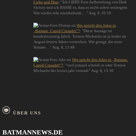
Liebe und Hass
: “
Ich LIEBE Eure Aufbereitung von Dark
Victory und ich HASSE es, dass es nicht sofort weitergeht.
War wieder sehr unterhaltsam.…
”
Aug. 8, 20:16
Florian
on
Wer spricht den Joker in
„Batman: Caped Crusader“?
: “
Diese Aussage ist
hundertrozentig falsch. Torsten Michaelis ist ja leider im
August letzten Jahres verstorben. Wie gesagt, die neue
Stimme…
”
Aug. 8, 13:48
Jake
on
Wer spricht den Joker in „Batman:
Caped Crusader“?
: “
weil jemand schrieb es wäre Torsten
Michaelis der letztes jahr verstarb
”
Aug. 8, 13:30
ÜBER UNS
BATMANNEWS.DE