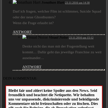
Jonathan Hart
23.11.2016 um 14:38
Darf ich fragen, welcher Film ist schlimmer, Suicide Squad
oder der neue Ghostbusters?
Wenn die Frage erlaubt ist?
ANTWORT
Visual Noise
23.11.2016 um 15:12
Denke nicht das man mit der Fragestellung weit
kommt… Dafür geht das jeweilige Franchise zu weit
auseinander…
ANTWORT
DEIN KOMMENTAR: