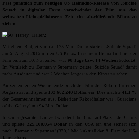
Fast pünktlich zum heutigen US Heimkino-Release von ‚Suicide
Squad‘ in digitaler Form verschwindet der Film aus den
weltweiten Lichtspielhäusern. Zeit, eine abschließende Bilanz zu
ziehen.
Mit einem Budget von ca. 175 Mio. Dollar startete ‚Suicide Squad‘
am 5. August 2016 in den US-Kinos. In seinem Heimatland lief der
Film bis zum 10. November, was
98 Tage bzw. 14 Wochen
bedeutet.
Im Vergleich zu ‚Batman v Superman‘ zeigte ‚Suicide Squad‘ damit
mehr Ausdauer und war 2 Wochen länger in den Kinos zu sehen.
An seinem ersten Wochenende brach der Film den Rekord für einen
Auguststart und spielte
133.682.248 Dollar
ein. Dies machte
41.1 %
der Gesamteinnahmen aus. Bisheriger Rekordhalter war ‚Guardians
of the Galaxy‘ mit 94 Mio. Dollar.
In seiner gesamten Laufzeit war der Film 3 mal auf Platz 1 der Charts
und spielte
325.100.054 Dollar
in den USA ein und sichert sich
nach ‚Batman v Superman‘ (330,3 Mio.) aktuell den 8. Platz der US-
Jahrescharts.