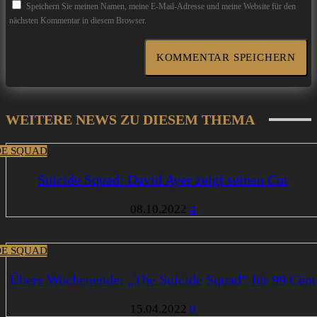
Speichern Sie meinen Namen, meine E-Mail-Adresse und meine Website für den
nächsten Kommentar in diesem Browser.
WEITERE NEWS ZU DIESEM THEMA
DE SQUAD
Suicide Squad: David Ayer zeigt seinen Cut
08.10.2022
4
DE SQUAD
Übers Wochenende: „The Suicide Squad“ für 99 Cent
15.04.2022
0