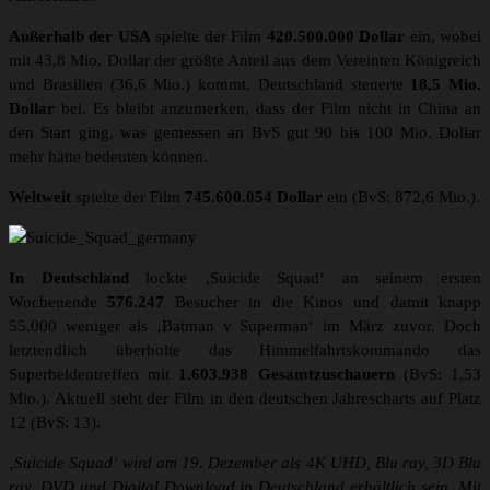
Außerhalb der USA
spielte der Film
420.500.000 Dollar
ein, wobei
mit 43,8 Mio. Dollar der größte Anteil aus dem Vereinten Königreich
und Brasilien (36,6 Mio.) kommt. Deutschland steuerte
18,5 Mio.
Dollar
bei. Es bleibt anzumerken, dass der Film nicht in China an
den Start ging, was gemessen an BvS gut 90 bis 100 Mio. Dollar
mehr hätte bedeuten können.
Weltweit
spielte der Film
745.600.054 Dollar
ein (BvS: 872,6 Mio.).
In Deutschland
lockte ‚Suicide Squad‘ an seinem ersten
Wochenende
576.247
Besucher in die Kinos und damit knapp
55.000 weniger als ‚Batman v Superman‘ im März zuvor. Doch
letztendlich überholte das Himmelfahrtskommando das
Superheldentreffen mit
1.603.938 Gesamtzuschauern
(BvS: 1,53
Mio.). Aktuell steht der Film in den deutschen Jahrescharts auf Platz
12 (BvS: 13).
‚Suicide Squad‘ wird am 19. Dezember als 4K UHD, Blu ray, 3D Blu
ray, DVD und Digital Download in Deutschland erhältlich sein. Mit