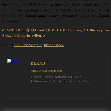
Ausnahme der DVD-Version werden die Discs neben der 123-
minütigen Kinofassung auch den 11 Minuten längere Extended Cut
enthalten. Die Kinofassung erscheint erst am 5. Januar als Digital
Download.
-> SUICIDE SQUAD auf DVD, UHD, Blu ray, 3D Blu ray bei
Amazon.de vorbestellen.
Quelle:
BoxOfficeMojo
,
InsideKino
BERND
https://www.batmannews.de
Gründer und Chefautor a.D. von
Batmannews.de. Batman-Fan seit 1987.