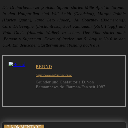
Die Dreharbeiten zu ‚Suicide Squad‘ starten Mitte April in Toronto.
In den Hauptrollen sind Will Smith (Deadshot), Margot Robbie
(Harley Quinn), Jared Leto (Joker), Jai Courtney (Boomerang),
Cara Delevingne (Enchantress), Joel Kinnaman (Rick Flagg) und
Viola Davis (Amanda Waller) zu sehen. Der Film startet nach
‚Batman v Superman: Dawn of Justice‘ am 5. August 2016 in den
USA. Ein deutscher Starttermin steht bislang noch aus.
BERND
https://www.batmannews.de
Gründer und Chefautor a.D. von
Batmannews.de. Batman-Fan seit 1987.
2 KOMMENTARE