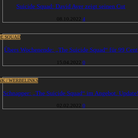
Suicide Squad: David Ayer zeigt seinen Cut
08.10.2022
4
DE SQUAD
Übers Wochenende: „The Suicide Squad“ für 99 Cent
15.04.2022
0
INK / WERBELINKS
Schnapper: „The Suicide Squad“ im Angebot. Update
02.02.2022
0