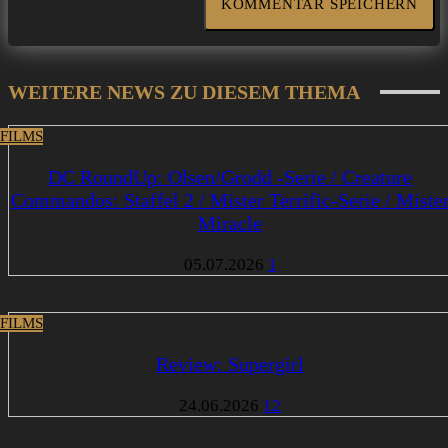
WEITERE NEWS ZU DIESEM THEMA
 FILMS
DC RoundUp: Olsen/Grodd -Serie / Creature
Commandos: Staffel 2 / Mister Terrific-Serie / Miste
Miracle
05.07.2026
1
 FILMS
Review: Supergirl
24.06.2026
12