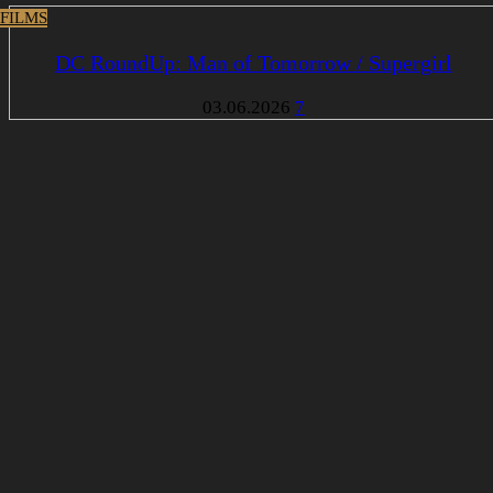
 FILMS
DC RoundUp: Man of Tomorrow / Supergirl
03.06.2026
7