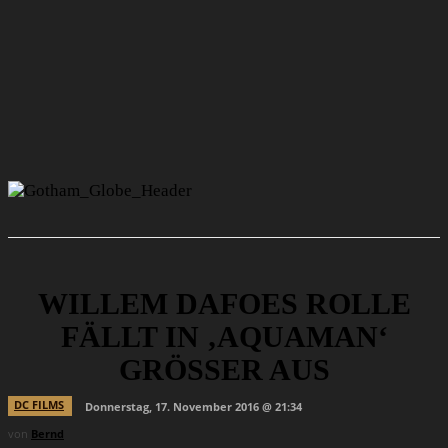
WILLEM DAFOES ROLLE
FÄLLT IN ‚AQUAMAN‘
GRÖSSER AUS
DC FILMS
Donnerstag, 17. November 2016 @ 21:34
von
Bernd