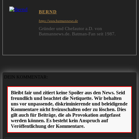
BERND
https://www.batmannews.de
Gründer und Chefautor a.D. von
Batmannews.de. Batman-Fan seit 1987.
DEIN KOMMENTAR: